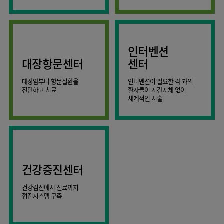
AI
스마트케어병동
인터벤션
대장항문센터
센터
대장암부터 항문질환을
인터벤션이 필요한 각 과의
진단하고 치료
환자들이 시간지체 없이
체계적인 시술
건강증진센터
건강검진에서 진료까지
협진시스템 구축