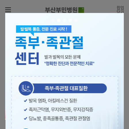
카피라이트로 가기
본문으로 가기
주메뉴로 가기
팝업
닫기
로그인
나의진료정보
회원가입
온라인진료예약
전문센터
의료진 소개
진료예약
증명서재발급
전문센터
진료안내
전체보기
증명서발급내역
[진료시간표]
빠르고 쉬운 진료예약을
월요일 09:00~18:00
진료과
관절센터
이용안내
하실 수 있습니다.
화~금 09:00~17:00
대표전화 | 1670-0082
토요일 09:00~13:00
진료과 전체보기
의료진
로봇수술센터
장비안내
병원소개
정형외과
진료시간표
족부·
층별안내
족관절클리닉
병원장인사말
신경외과
외래진료
미디어센터
주차시설안내
척추센터
비전과
소화기내과
입원/
병원소식
핵심가치
편의시설
부민그룹소개
퇴원/
척추내시경센터
관절센터
척추센터
순환기내과
병문안
언론보도
부민스토리
증명서재발급
심뇌혈관센터
이사장소개
부민그룹소식
호흡기내과
진료협력센터
보건복지부 지정
최소상처 척추수술을 원칙
인재채용
연혁
서식다운로드
뇌신경센터
비전과
관절전문병원
국제의사교육센터 지정센터
신장내과