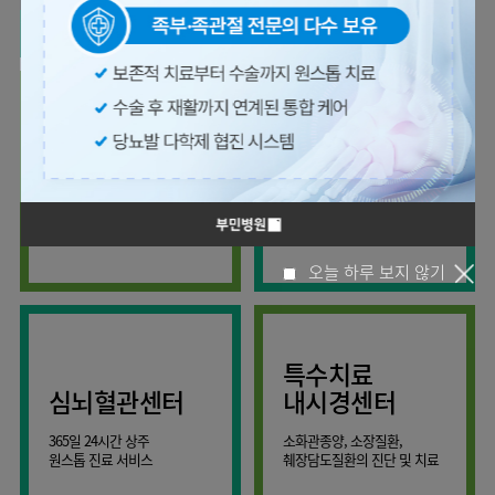
사회공헌
핵심가치
온라인
조직도
비급여진료비
말초혈관센터
KOR
건강상담
류마티스내과
언론보도
HI
ENG
연구교육
감염예방
소화기센터
칭찬합시다
안내
외과
RUS
건강토크
부민스토리
임상시험센터
특수소화기클리닉
고객의소리
CHI
환자안전
신경과
입찰공고
HSS
정보
소화기암센터
글로벌
부민병원
소아청소년과
얼라이언스
40주년
원내
간담췌센터
내과
인공신장센터
역사관
전화번호
부인과
연혁
건강증진센터
간,담도,췌장의 각종 양성 및
세분화된 진료와
오시는길
정신건강의학과
조직도
악성 질환을 진단하고 치료
정확한 진단
인터벤션센터
비뇨의학과
오시는길
재활운동치료센터
오늘 하루 보지 않기
가정의학과
의료진소개
외상골절센터
치과
외래진료
지역응급의료기관
안내
마취통증의학과
특수치료
국제진료센터
영상의학과
심뇌혈관센터
내시경센터
간담췌센터
진단검사의학과
365일 24시간 상주
소화관종양, 소장질환,
대장항문센터
응급의학과
원스톱 진료 서비스
췌장담도질환의 진단 및 치료
중환자실
병리과