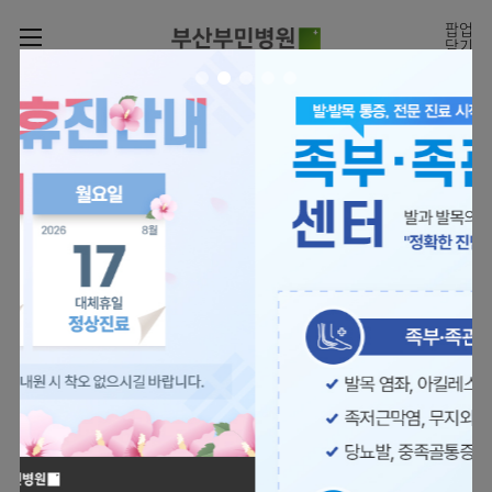
카피라이트로 가기
본문으로 가기
주메뉴로 가기
팝업
닫기
로그인
나의진료정보
회원가입
온라인진료예약
전문센터
의료진 소개
진료예약
증명서재발급
전문센터
진료안내
전체보기
증명서발급내역
[진료시간표]
빠르고 쉬운 진료예약을
월요일 09:00~18:00
진료과
관절센터
이용안내
하실 수 있습니다.
화~금 09:00~17:00
대표전화 | 1670-0082
토요일 09:00~13:00
진료과 전체보기
의료진
로봇수술센터
장비안내
병원소개
정형외과
진료시간표
족부·
층별안내
족관절클리닉
병원장인사말
신경외과
외래진료
미디어센터
주차시설안내
척추센터
비전과
소화기내과
입원/
병원소식
핵심가치
편의시설
부민그룹소개
퇴원/
척추내시경센터
관절센터
척추센터
순환기내과
병문안
언론보도
부민스토리
증명서재발급
심뇌혈관센터
이사장소개
부민그룹소식
호흡기내과
진료협력센터
보건복지부 지정
최소상처 척추수술을 원칙
인재채용
연혁
서식다운로드
뇌신경센터
비전과
관절전문병원
국제의사교육센터 지정센터
신장내과