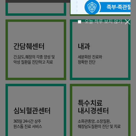
사회공헌
핵심가치
온라인
조직도
비급여진료비
말초혈관센터
KOR
건강상담
류마티스내과
언론보도
HI
ENG
연구교육
감염예방
소화기센터
칭찬합시다
안내
외과
RUS
건강토크
부민스토리
임상시험센터
특수소화기클리닉
고객의소리
CHI
환자안전
신경과
입찰공고
HSS
정보
소화기암센터
오늘 하루 보지 않기
글로벌
부민병원
소아청소년과
얼라이언스
40주년
원내
간담췌센터
내과
인공신장센터
역사관
전화번호
부인과
연혁
건강증진센터
간,담도,췌장의 각종 양성 및
세분화된 진료와
오시는길
정신건강의학과
조직도
악성 질환을 진단하고 치료
정확한 진단
인터벤션센터
비뇨의학과
오시는길
재활운동치료센터
가정의학과
의료진소개
외상골절센터
치과
외래진료
지역응급의료기관
안내
마취통증의학과
특수치료
국제진료센터
영상의학과
심뇌혈관센터
내시경센터
간담췌센터
진단검사의학과
365일 24시간 상주
소화관종양, 소장질환,
대장항문센터
응급의학과
원스톱 진료 서비스
췌장담도질환의 진단 및 치료
중환자실
병리과