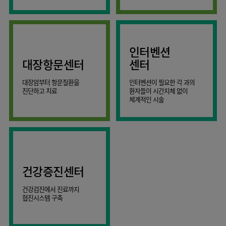
AI
스마트케어병동
인터벤션
대장항문센터
센터
대장암부터 항문질환을
인터벤션이 필요한 각 과의
진단하고 치료
환자들이 시간지체 없이
체계적인 시술
건강증진센터
건강검진에서 진료까지
협진시스템 구축