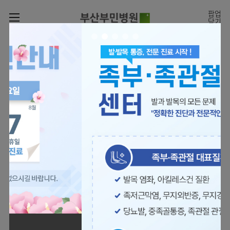
카피라이트로 가기
본문으로 가기
주메뉴로 가기
팝업
닫기
로그인
나의진료정보
회원가입
온라인진료예약
전문센터
의료진 소개
진료예약
증명서재발급
전문센터
진료안내
전체보기
증명서발급내역
[진료시간표]
빠르고 쉬운 진료예약을
월요일 09:00~18:00
진료과
관절센터
이용안내
하실 수 있습니다.
화~금 09:00~17:00
대표전화 | 1670-0082
토요일 09:00~13:00
진료과 전체보기
의료진
로봇수술센터
장비안내
병원소개
정형외과
진료시간표
족부·
층별안내
족관절클리닉
병원장인사말
신경외과
외래진료
미디어센터
주차시설안내
척추센터
비전과
소화기내과
입원/
병원소식
핵심가치
편의시설
부민그룹소개
퇴원/
척추내시경센터
관절센터
척추센터
순환기내과
병문안
언론보도
부민스토리
증명서재발급
심뇌혈관센터
이사장소개
부민그룹소식
호흡기내과
진료협력센터
보건복지부 지정
최소상처 척추수술을 원칙
인재채용
연혁
서식다운로드
뇌신경센터
비전과
관절전문병원
국제의사교육센터 지정센터
신장내과