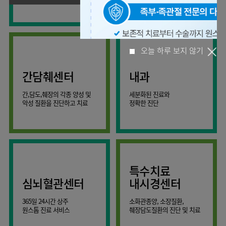
사회공헌
핵심가치
온라인
조직도
비급여진료비
말초혈관센터
KOR
건강상담
류마티스내과
언론보도
HI
ENG
연구교육
감염예방
소화기센터
칭찬합시다
안내
외과
RUS
건강토크
부민스토리
임상시험센터
특수소화기클리닉
고객의소리
CHI
환자안전
신경과
입찰공고
HSS
정보
소화기암센터
글로벌
부민병원
소아청소년과
얼라이언스
40주년
원내
간담췌센터
내과
인공신장센터
오늘 하루 보지 않기
역사관
전화번호
부인과
연혁
건강증진센터
간,담도,췌장의 각종 양성 및
세분화된 진료와
오시는길
정신건강의학과
조직도
악성 질환을 진단하고 치료
정확한 진단
인터벤션센터
비뇨의학과
오시는길
재활운동치료센터
가정의학과
의료진소개
외상골절센터
치과
외래진료
지역응급의료기관
안내
마취통증의학과
특수치료
국제진료센터
영상의학과
심뇌혈관센터
내시경센터
간담췌센터
진단검사의학과
365일 24시간 상주
소화관종양, 소장질환,
대장항문센터
응급의학과
원스톱 진료 서비스
췌장담도질환의 진단 및 치료
중환자실
병리과