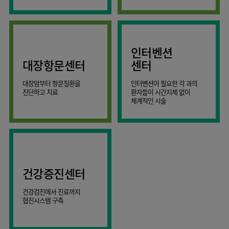
AI
스마트케어병동
인터벤션
대장항문센터
센터
대장암부터 항문질환을
인터벤션이 필요한 각 과의
진단하고 치료
환자들이 시간지체 없이
체계적인 시술
건강증진센터
건강검진에서 진료까지
협진시스템 구축