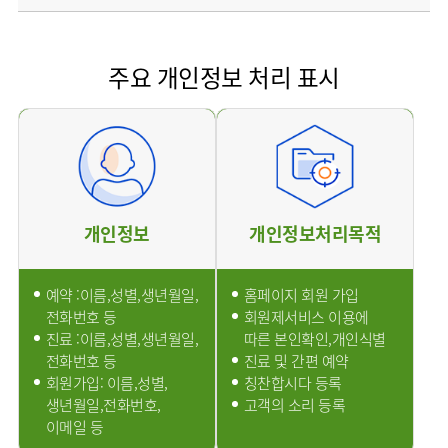
사회공헌
핵심가치
온라인
조직도
비급여진료비
말초혈관센터
KOR
건강상담
류마티스내과
언론보도
HI
ENG
연구교육
감염예방
소화기센터
칭찬합시다
안내
외과
RUS
건강토크
주요 개인정보 처리 표시
부민스토리
임상시험센터
특수소화기클리닉
고객의소리
CHI
환자안전
신경과
입찰공고
HSS
정보
소화기암센터
글로벌
부민병원
소아청소년과
얼라이언스
40주년
원내
인공신장센터
역사관
전화번호
부인과
연혁
건강증진센터
오시는길
정신건강의학과
조직도
인터벤션센터
비뇨의학과
개인정보
개인정보처리목적
오시는길
재활운동치료센터
가정의학과
의료진소개
외상골절센터
치과
예약 :이름,성별,생년월일,
홈페이지 회원 가입
외래진료
지역응급의료기관
안내
전화번호 등
회원제서비스 이용에
마취통증의학과
국제진료센터
진료 :이름,성별,생년월일,
따른 본인확인,개인식별
영상의학과
전화번호 등
진료 및 간편 예약
간담췌센터
진단검사의학과
회원가입: 이름,성별,
칭찬합시다 등록
대장항문센터
생년월일,전화번호,
고객의 소리 등록
응급의학과
이메일 등
중환자실
병리과