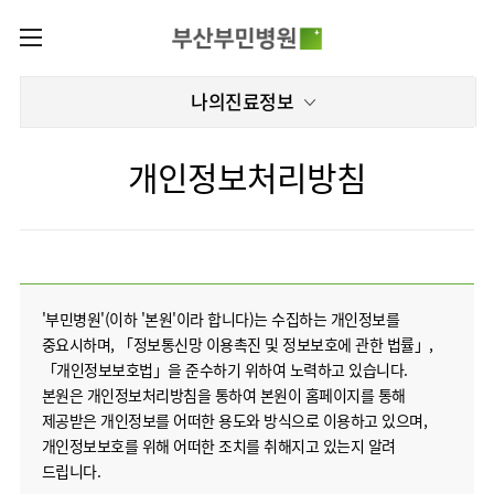
카피라이트로 가기
본문으로 가기
주메뉴로 가기
로그인
나의진료정보
나의진료정보
회원가입
온라인진료예약
전문센터
개인정보처리방침
증명서재발급
전문센터
진료안내
전체보기
증명서발급내역
진료과
관절센터
이용안내
진료과 전체보기
의료진
로봇수술센터
장비안내
병원소개
정형외과
진료시간표
족부·
'부민병원'(이하 '본원'이라 합니다)는 수집하는 개인정보를
층별안내
족관절클리닉
중요시하며, 「정보통신망 이용촉진 및 정보보호에 관한 법률」,
병원장인사말
신경외과
외래진료
미디어센터
주차시설안내
「개인정보보호법」을 준수하기 위하여 노력하고 있습니다.
척추센터
비전과
소화기내과
입원/
본원은 개인정보처리방침을 통하여 본원이 홈페이지를 통해
병원소식
핵심가치
편의시설
부민그룹소개
퇴원/
척추내시경센터
제공받은 개인정보를 어떠한 용도와 방식으로 이용하고 있으며,
순환기내과
병문안
언론보도
부민스토리
증명서재발급
심뇌혈관센터
개인정보보호를 위해 어떠한 조치를 취해지고 있는지 알려
이사장소개
부민그룹소식
호흡기내과
진료협력센터
인재채용
연혁
드립니다.
서식다운로드
뇌신경센터
비전과
신장내과