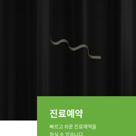
인공신장센터
소화기센터
간담도췌
소화기암센터
지역응급
특수치료내시경센터
간담도췌장이식센터
인지장애
건강증진센터
스포츠재활센터
외상골절센터
진료안내
진료시간
지역응급의료기관
진료과
국제진료센터
진료예약
정형외과
인터벤션센터
내과
중환자실
빠르고 쉬운 진료예약을
신장내과
하실 수 있습니다.
인지장애·치매센터