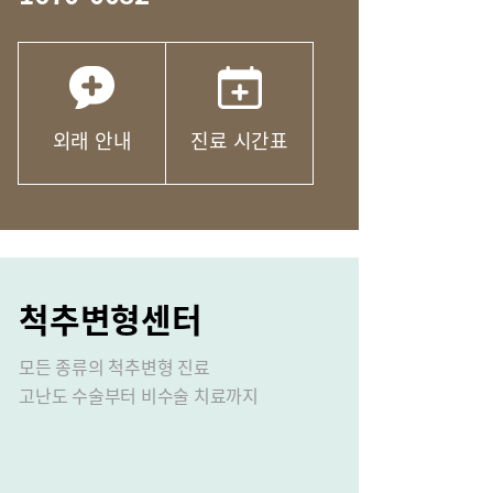
산부인과
마취통증의학과
문안
응급실
외래 안내
진료 시간표
척추변형센터
비
장비안내
모든 종류의 척추변형 진료
오시는길
고난도 수술부터 비수술 치료까지
연혁