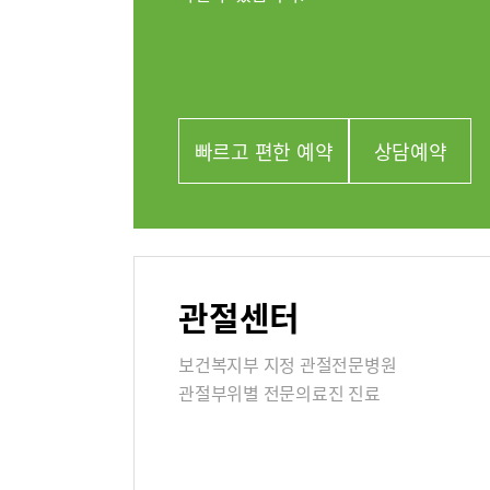
외과
류마티스센터
정신건강의
복강경수술센터
영상의학과
의료진
빠르고 편한 예약
상담예약
진료협력
관절센터
이용안내
진료상담
보건복지부 지정 관절전문병원
층별안내
관절부위별 전문의료진 진료
병원장인