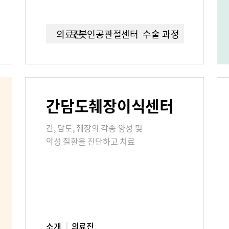
연구교육
임상시험센
의료진
로봇인공관절센터이란?
수술 과정
언론보도
칭찬합시다
간담도췌장이식센터
부민그룹소개
부민그룹소
간, 담도, 췌장의 각종 양성 및
40주년 역사관
악성 질환을 진단하고 치료
소개
의료진