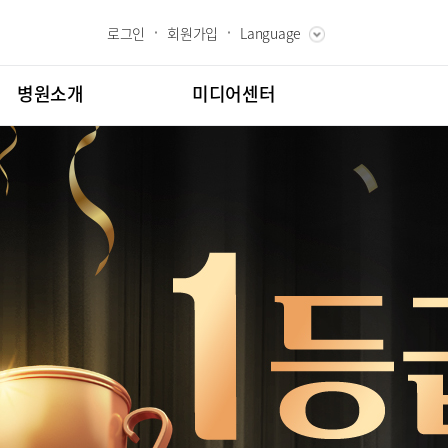
로그인
회원가입
Language
ENGLISH
RUSSIAN
병원소개
미디어센터
CHINESE
장인사말
병원소식
과 핵심가치
언론보도
내역
스토리
칭찬합시다
고객의소리
도
인재채용
클리닉
소아골절클리닉
교육
부민그룹소개
시험센터
부민그룹소식
터
뇌신경센터
매거진:BLOG
터
특수치료내시경센터