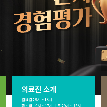
장이식센터
건강증진센터
스포츠재활
의료기관
국제진료센터
인터벤션센
·치매센터
류마티스센터
복강경수술
표
의료진 소개
소아청소년정형외과
신경외과
소화기내과
내분비내과
월요일 :
9시 ~ 18시
순환기내과
호흡기내과
화 ~ 금 :
9시 ~ 17시
토 :
9시 ~ 13시