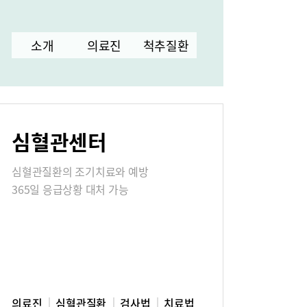
터
소개
의료진
척추질환
고객의소리
심혈관센터
식
매거진:BLOG
심혈관질환의 조기치료와 예방
365일 응급상황 대처 가능
의료진
심혈관질환
검사법
치료법