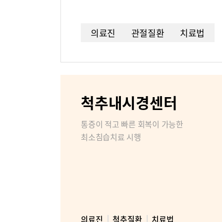
병원소개
조직도
의료진
관절질환
치료법
미디어센터
병원소식
척추내시경센터
인재채용
통증이 적고 빠른 회복이 가능한
부민병원 
최소침습치료 시행
의료진
척추질환
치료법