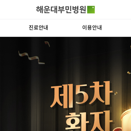
카피라이트로 가기
본문으로 가기
주메뉴로 가기
전체메뉴
진료안내
이용안내
진료시간표
진료상담 콜센터
병원
진료과
증명서재발급안내
비전
료예약
증명서재발급
증명서발급
의료진
비급여진료비
부민
외래진료
장비안내
연혁
입/퇴원/병문안
층별안내
조직
로봇수술센터
족부·족관절
응급실
주차시설 안내
연구
진료협력센터
편의시설
임상
경센터
척추변형센터
심뇌혈관센
국제진료센터
오시는길
센터
소화기센터
소화기암센