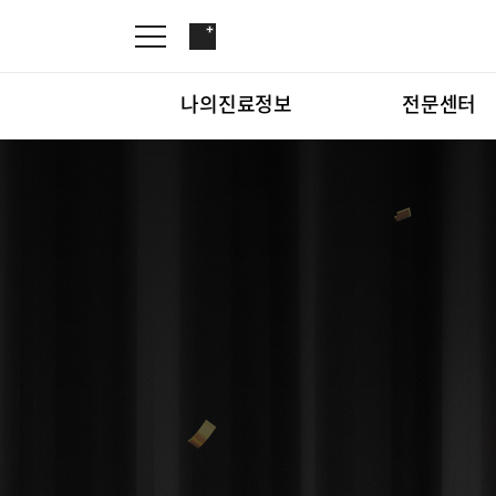
나의진료정보
전문센터
온라인진료예약
관절센터
증명서재발급
로봇수술센터
나의진료정보
온라인진
증명서발급내역
족부·족관절클리닉
소아골절클리닉
척추내시경센터
전문센터
관절센터
척추변형센터
심뇌혈관센터
척추내시
뇌신경센터
인공신장