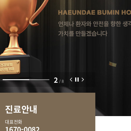
부민병원 40주년 역사관
센터
외상골절센터
터
중환자실
센터
2
/
8
진료안내
신경과
류마티스내과
대표전화
혈액종양내과
1670-0082