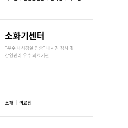
소화기센터
"우수 내시경실 인증" 내시경 검사 및
감염관리 우수 의료기관
소개
의료진