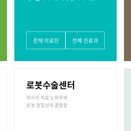
비뇨의학과
소아청소년과
학과
가정의학과
치과
응급의학과
진단검사의학과
외래진료
입/퇴원/병
전체 의료진
전체 진료과
센터
국제진료센터
로봇수술센터
 콜센터
증명서재발급안내
비급여진료
의사의 치료 노하우와
주차시설 안내
편의시설
로봇 정밀성의 결합합
사말
비전과 핵심가치
부민스토리