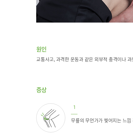
순환기내과
류마티스센터
비뇨의학과
복강경수술센터
가정의학과
응급의학과
원인
의료진
교통사고, 과격한 운동과 같은 외부적 충격이나 과
외래진료
입/퇴원/
증상
응급실
1
진료협력
무릎의 무언가가 찢어지는 느낌 
국제진료