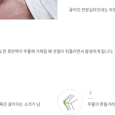
호흡기내과
혈액종양내과
끊어진 전방십자인대는 자연
소아청소년과
산부인과
치과
마취통증의학과
진단검사의학과
도한 회전력이 무릎에 가해질 때 관절이 뒤틀리면서 발생하게 됩니다.
병문안
2
센터
혹은 끊어지는 소리가 남
무릎이 흔들거리
센터