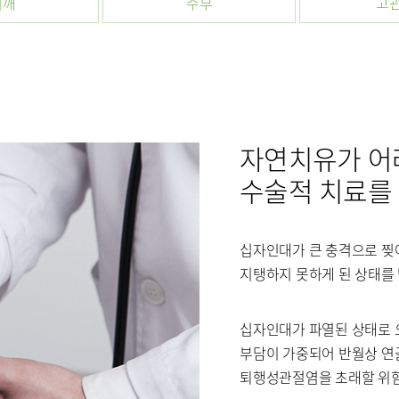
어깨
수부
고
센터
소화기센터
소화기암센
장이식센터
건강증진센터
스포츠재활
의료기관
국제진료센터
인터벤션센
자연치유가 어
·치매센터
류마티스센터
복강경수술
수술적 치료를
십자인대가 큰 충격으로 찢
표
지탱하지 못하게 된 상태를
십자인대가 파열된 상태로 
부담이 가중되어 반월상 연
소아청소년정형외과
신경외과
퇴행성관절염을 초래할 위험
내분비내과
류마티스내과