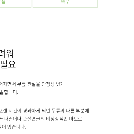
관절
부민병원 40주년 역사관
족부
터
특수치료내시경센터
센터
외상골절센터
터
중환자실
려워
센터
 필요
어지면서 무릎 관절을 안정성 있게
 말합니다.
오랜 시간이 경과하게 되면 무릎의 다른 부분에
골 파열이나 관절연골의 비정상적인 마모로
신경과
이 있습니다.
신장내과