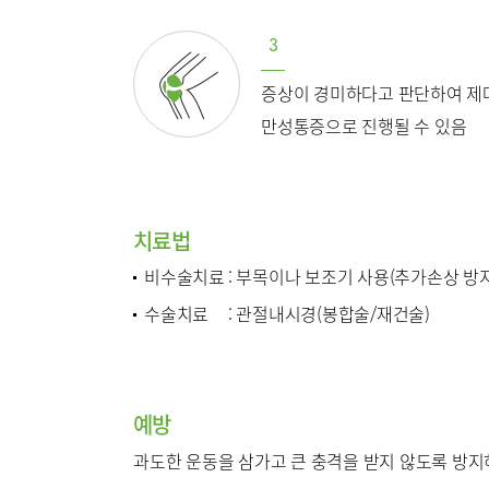
3
증상이 경미하다고 판단하여 제
이용안내
진료상담
만성통증으로 진행될 수 있음
주차시설
치료법
비수술치료
: 부목이나 보조기 사용(추가손상 방지
수술치료
: 관절내시경(봉합술/재건술)
병원소개
병원장인
조직도
예방
과도한 운동을 삼가고 큰 충격을 받지 않도록 방지