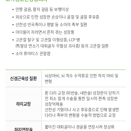
류마티스센터
영상의학과
안짱 걸음, 팔자 걸음 등 보행이상
복강경수술센터
외상으로 인한 성장판 손상이나 골절 및 골절 후유증
응급의학과
선천성 만곡족이나 평발 등 소아의 족부 질환
진단검사의학과
아이들이 자라면서 흔히 겪는 성장통
고관절 탈구 및 고관절 이형성증, LCP 병
(특발성 연소기 대퇴골두 무혈성 괴사증) 등의 고관절 질환
소아 류마티스 관절염
뇌성마비, 뇌 척수 수막류로 인한 하지 마비 및
신경근육성 질환
변형
휜 다리 교정 (외반슬, 내반슬) 성장판이 닫히기
전 최소 절개 수술을 통한 일시적 편측 성장판
하지교정
성장억제술
선천성 기형이나 사고 후유증으로 인해 발생한
다리나 족부의 변형을 수술적 방법으로 교정
짧아진 대퇴골이나 경골을 연장시켜 정상화
하지연장술