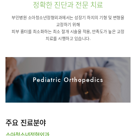
사회공헌
핵심가치
정확한 진단과 전문 치료
고객의소리
조직도
안내
뇌신경센터
KOR
내분비내과
국제진료센터
언론보도
HI
인재채용
ENG
연구교육
편의시설
인공신장센터
부민병원 소아청소년정형외과에서는 성장기 하지의 기형 및 변형을
류마티스내과
RUS
건강토크
부민스토리
부민병원
임상시험센터
오시는길
교정하기 위해
소화기센터
40주년
CHI
신장내과
입찰공고
HSS
피부 흉터를 최소화하는 최소 절개 시술을 적용, 만족도가 높은 교정
역사관
소화기암센터
글로벌
순환기내과
치료를 시행하고 있습니다.
얼라이언스
특수치료내시경센터
호흡기내과
연혁
간담도췌장이식센터
혈액종양내과
조직도
건강증진센터
외과
오시는길
스포츠재활센터
비뇨의학과
Pediatric Orthopedics
의료진
외상골절센터
소개
소아청소년과
지역응급의료기관
외래진료
산부인과
안내
인터벤션센터
정신건강의학과
중환자실
가정의학과
주요 진료분야
인지장애
치과
·
치매센터
소아청소년정형외과
마취통증의학과