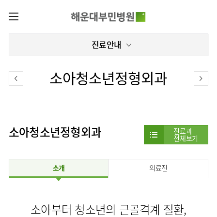
카피라이트로 가기
본문으로 가기
주메뉴로 가기
로그인
진료안내
나의진료정보
회원가입
온라인진료예약
전문센터
소아청소년정형외과
증명서재발급
전문센터
진료안내
전체보기
증명서발급내역
진료시간표
관절센터
이용안내
진료과
로봇수술센터
소아청소년정형외과
진료상담
진료과
병원소개
전체보기
콜센터
진료과 전체보기
의료진
족부·
족관절클리닉
병원장인사말
증명서재발급
정형외과
외래진료
미디어센터
소아골절클리닉
소개
의료진
비전과
비급여진료비
소아청소년정형외과
입/
병원소식
핵심가치
부민그룹소개
퇴원/
척추내시경센터
장비안내
신경외과
병문안
언론보도
부민스토리
척추변형센터
이사장소개
부민그룹소식
층별안내
신경과
응급실
칭찬합시다
소아부터 청소년의 근골격계 질환,
연혁
심뇌혈관센터
비전과
주차시설
소화기내과
진료협력센터