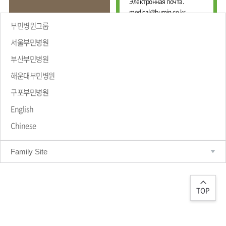
Е
Электронная почта.
И
Ж
medical@bumin.co.kr
Н
Д
А
부민병원그룹
У
Л
Н
Ь
서울부민병원
А
Н
부산부민병원
Р
Ы
Й
О
해운대부민병원
Ц
ПРИВЕТСТВИЕ
Д
Е
Н
구포부민병원
Н
Ы
Т
Й
English
Р
М
Chinese
Е
А
Д
Р
Т
И
Family Site
Р
Ц
О
И
Л
Н
О
С
Г
TOP
К
И
И
Ч
Й
Е
С
Ц