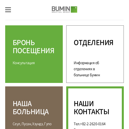
카피라이트로 가기
본문으로 가기
주메뉴로 가기
М
е
д
БРОНЬ
ОТДЕЛЕНИЯ
и
ц
ПОСЕЩЕНИЯ
и
н
Консультация
Информация об
с
к
отделениях в
и
больнице Бумин
е
у
с
л
НАША
НАШИ
у
г
БОЛЬНИЦА
КОНТАКТЫ
и
С
М
Сеул, Пусан, Хэундэ, Гупо
Тел.+82-2-2620-0164
П