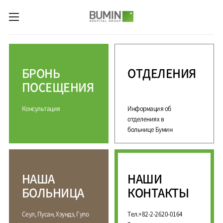
카피라이트로 가기
본문으로 가기
주메뉴로 가기
М
е
д
БРОНЬ
ОТДЕЛЕНИЯ
и
ц
ПОСЕЩЕНИЯ
и
н
Консультация
Информация об
с
к
отделениях в
и
больнице Бумин
е
у
с
л
НАША
НАШИ
у
г
БОЛЬНИЦА
КОНТАКТЫ
и
С
М
Сеул, Пусан, Хэундэ, Гупо
Тел.+82-2-2620-0164
П