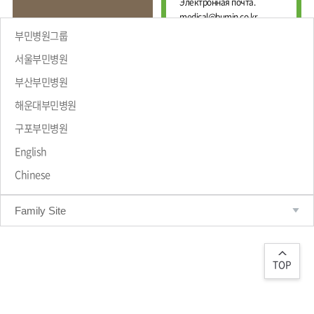
Е
Электронная почта.
И
Ж
medical@bumin.co.kr
Н
Д
А
부민병원그룹
У
Л
Н
Ь
서울부민병원
А
Н
부산부민병원
Р
Ы
Й
О
해운대부민병원
Ц
ПРИВЕТСТВИЕ
Д
Е
Н
구포부민병원
Н
Ы
Т
Й
English
Р
М
Chinese
Е
А
Д
Р
Т
И
Family Site
Р
Ц
О
И
Л
Н
О
С
Г
TOP
К
И
И
Ч
Й
Е
С
Ц