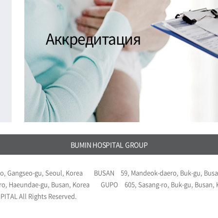
Аккредитация
BUMIN HOSPITAL GROUP
o, Gangseo-gu, Seoul, Korea
BUSAN
59, Mandeok-daero, Buk-gu, Busa
ro, Haeundae-gu, Busan, Korea
GUPO
605, Sasang-ro, Buk-gu, Busan,
ITAL All Rights Reserved.