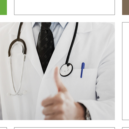
ТОП ЛУЧШИХ ВРАЧЕЙ
М
ЦИНСКИЙ ЦЕНТР
М
ОСЕЩЕНИЯ
ОБОРУДОВАНИЕ
НАШИ КОНТ
НАША БОЛЬНИЦА
АККРЕДИТАЦИЯ
ИЦЕ
ПРЯМАЯ СИСТЕМА ОПЛАТЫ
МЕЖДУНАРОДНЫЙ
С ГЛОБАЛЬНОЙ
УЧЕБНЫЙ КУРС
СТРАХОВКОЙ
Е
ПРИВЕТСТВИЕ
История