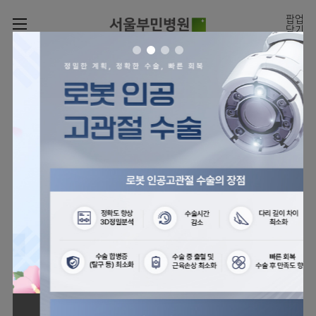
카피라이트로 가기
본문으로 가기
주메뉴로 가기
팝업
닫기
로그인
나의진료정보
회원가입
온라인
온라인진료예약
센터
진료시간표
진료예약
센터
진료안내
전체보기
월요일
09:00~18:00
회원서비스
화 ~ 금
09:00~17:00
온라인 진료 예약
진료과
관절센터
이용안내
토요일
09:00~13:00
진료과 전체보기
의료진
로봇인공관절센터
층별안내
병원소개
정형외과
클리닉
척추내시경센터
편의시설
병원장인사말
신경외과
아시아고관절내시경클리닉
진료시간표
미디어센터
김용정
비급여진료비
의료진
척추변형센터
비전과
재활의학과
당뇨발 클리닉
외래진료
병원소식
핵심가치
소개
외래안내
서식
부민그룹소개
심혈관센터
다운로드
호흡기내과
사경 클리닉
지역응급의료기관
언론보도
Why
인공신장센터
이사장소개
Bumin
부민그룹소식
장비안내
순환기내과
성장 클리닉
입원/
전문성과 경험을 갖춘
외래진료 예약안내
인재채용
퇴원/
의료진의 환자 맞춤형 진료
간센터
비전과
연혁
진료상담콜센터
소화기내과
연골재생클리닉
병문안