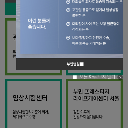
사회공헌
핵심가치
칭찬합시다
소화기센터
KOR
조직도
주차시설안내
신장내과
입원생활안내
언론보도
HI
고객의소리
ENG
특수치료내시경센터
진료협력센터
오시는길
내분비내과
RUS
건강토크
부민스토리
부민병원
부민
40주년
연구교육
CHI
비대면진료
류마티스내과
라이프케어센터
입찰공고
HSS
역사관
김용정
FAQ
서울
글로벌
관절센터
감염내과
얼라이언스
척추변형센터
증명서재발급
스포츠재활센터
외과
연혁
외상골절센터
보건복지부 지정
모든 종류의
신경과
관절전문병원
척추질환 진료
조직도
국제진료센터
소아청소년과
오시는길
임상시험센터
산부인과
의료진
오늘 하루 보지 않기
소아골절센터
소개
비뇨의학과
외래진료
부민 프레스티지
가정의학과
안내
임상시험센터
라이프케어센터 서울
마취통증의학과
응급의학과
임상시험관리기준에 의거,
검진 이후의
체계적으로 수행
건강까지 설계합니다
영상의학과
진단검사의학과