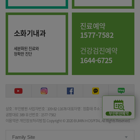
임상약리학과
진료예약
소화기내과
1577-7582
세분화된 진료와
건강검진예약
정확한 진단
1644-6725
상호 : 부민병원
사업자번호 : 109-82-11678
대표자명 : 정흥태
주소 : 서울특별시 강서구
부민편한예약
공항대로 389
유선번호 : 1577-7582
이용약관
개인정보처리방침
Copyright © 2020 BUMIN HOSPITAL All Rights Reserved.
Family Site