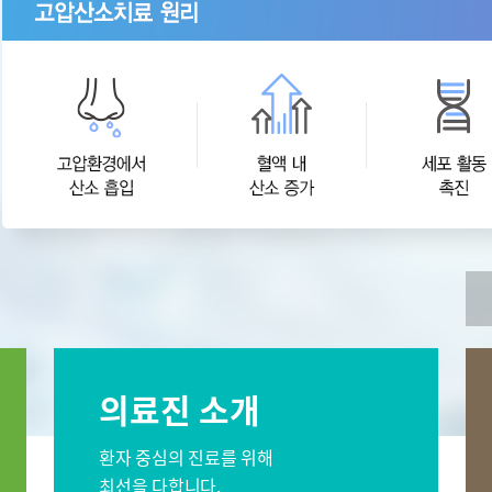
오시는길
센터
간센터
소화기센터
 서울
비대면진료 FAQ
이프케어센터 서울
스포츠재활센터
외상골절센
센터
소아골절센터
신경외과
재활의학과
소화기내과
신장내과
과
감염내과
외과
의료진 소개
과
산부인과
가정의학과
영상의학과
진단검사의학과
환자 중심의 진료를 위해
최선을 다합니다.