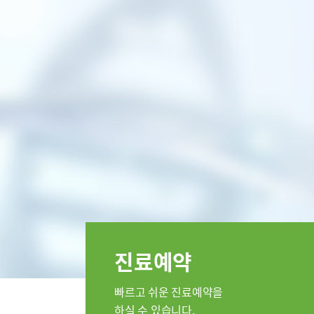
특수치료내시경센터
인공신장
부민 라이프케어센터
부민 라
스포츠재활센터
외상골절센터
임상시험
국제진료센터
임상시험센터
소아골절센터
진료안내
진료과
정형외과
순환기내과
류마티스내
진료예약
소아청소년
응급의학과
빠르고 쉬운 진료예약을
병리과
하실 수 있습니다.