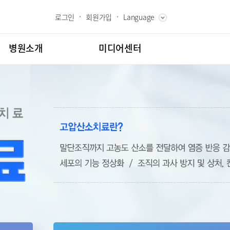
로그인
회원가입
Language
ENGLISH
RUSSIAN
병원소개
미디어센터
CHINESE
장인사말
병원소식
과 핵심가치
언론보도
내역
 Bumin
인재채용
칭찬합시다
도
고객의소리
센터
김용정 척추변형센터
교육
부민그룹소개
백과
부민그룹소식
협력센터
매거진:BLOG