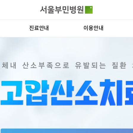
카피라이트로 가기
본문으로 가기
주메뉴로 가기
전체메뉴
진료안내
이용안내
진료과
층별안내
병원
의료진
편의시설
비전
료예약
증명서재발급
증명서발급
클리닉
증명서재발급
Why
진료시간표
서식다운로드
연혁
외래진료
비급여진료비
조직
로봇인공관절센터
척추내시경
지역응급의료기관
장비안내
연구
입원/퇴원/병문안
진료상담콜센터
질환
터
입원생활안내
주차시설안내
진료