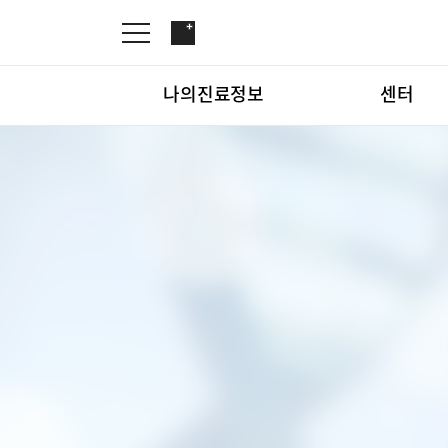
나의진료정보
센터
온라인진료예약
관절센터
증명서재발급
로봇인공관절센터
나의진료정보
온라인진
증명서발급내역
척추내시경센터
김용정 척추변형센터
심혈관센터
센터
관절센터
인공신장센터
간센터
심혈관센
소화기센터