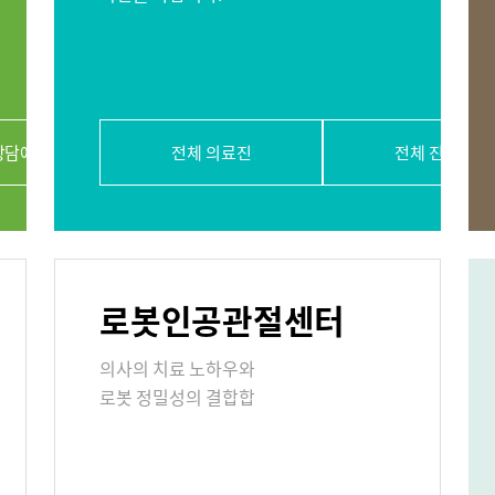
절내시경클리닉
당뇨발 클리닉
사경 클리닉
상담예약
전체 의료진
전체 진료과
리닉
표
로봇인공관절센터
의료기관
의사의 치료 노하우와
로봇 정밀성의 결합합
원/병문안
안내