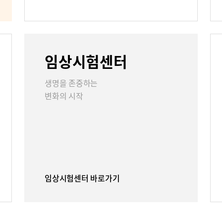
언론보도
인재채용
임상시험센터
리
부민그룹소개
부민그룹소
생명을 존중하는
변화의 시작
40주년 역사관
임상시험센터 바로가기