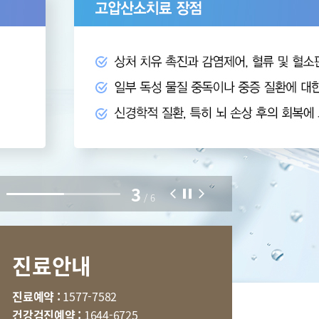
부민병원 40주년 역사관
특수치료내시경센터
터
국제진료센터
3
호흡기내과
/
6
내분비내과
신경과
진료안내
마취통증의학과
임상약리학과
진료예약 :
1577-7582
건강검진예약 :
1644-6725