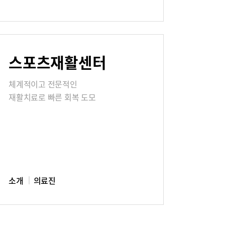
칭찬합시다
스포츠재활센터
식
매거진:BLOG
체계적이고 전문적인
재활치료로 빠른 회복 도모
소개
의료진