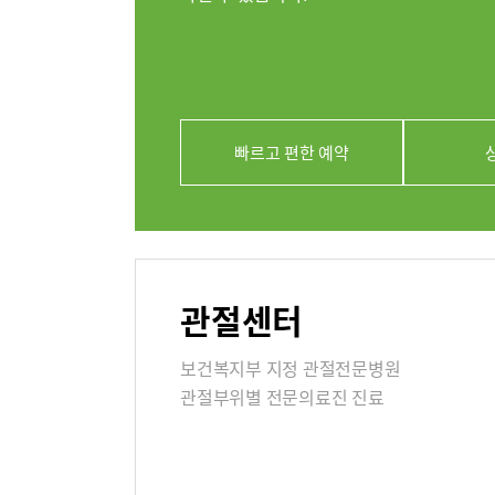
의료진
클리닉
아시아고관
빠르고 편한 예약
연골재생클
진료시간
외래진료
관절센터
지역응급
보건복지부 지정 관절전문병원
관절부위별 전문의료진 진료
입원/퇴
입원생활