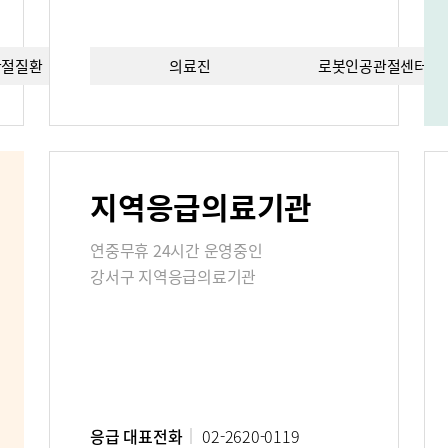
관절질환
의료진
치료법
로봇인공관절센터이
편의시설
증명서재발
료비
지역응급의료기관
진료상담콜센터
주차시설안
연중무휴 24시간 운영중인
 FAQ
강서구 지역응급의료기관
사말
비전과 핵심가치
Why Bumin
응급 대표전화
02-2620-0119
연구교육
질환백과