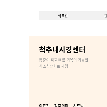
의료진
이용안내
층별안내
비급여진
척추내시경센터
장비안내
통증이 적고 빠른 회복이 가능한
최소침습치료 시행
비대면진료
병원소개
병원장인
조직도
의료진
척추질환
치료법