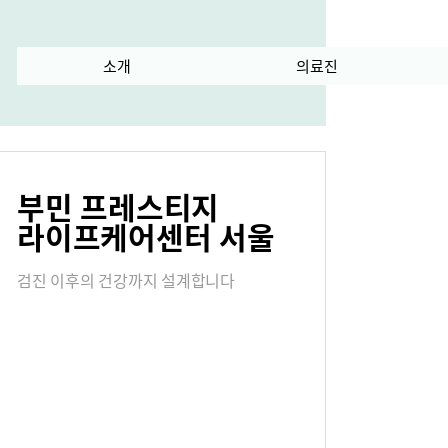
란?
소개
수술 과정
의료진
급
서식다운로드
부민 프레스티지
내
오시는길
라이프케어센터 서울
검진 이후의 건강까지 설계합니다
연혁
진료협력센터