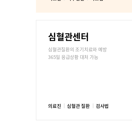
미디어센터
병원소식
심혈관센터
고객의소
심혈관질환의 조기치료와 예방
365일 응급상황 대처 가능
부민병원 
의료진
심혈관 질환
검사법