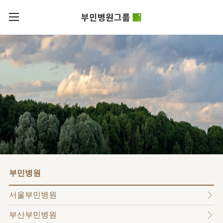
카피라이트로 가기
본문으로 가기
주메뉴로 가기
로그인
부민병원그룹소개
회원가입
비전과
부민병원그룹소식
핵심가치
사회공헌
병원/
부민스토리
센터
후원안내
이사장소개
서울부민병원
언론보도
HI
KOR
부산부민병원
건강토크
ENG
HSS
글로벌
RUS
해운대부민병원
입찰공고
얼라이언스
CHI
구포부민병원
부민병원
연혁
부민병원
40주년
부민
역사관
조직도
프레스티지
서울부민병원
라이프케어센터
오시는길
마곡
부산부민병원
의료진