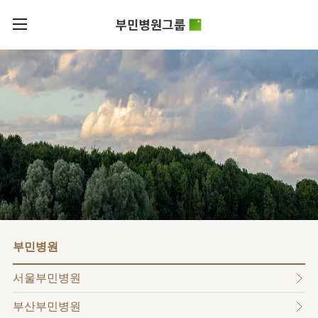
카피라이트로 가기
본문으로 가기
주메뉴로 가기
로그인
부민병원그룹소개
회원가입
비전과
부민병원그룹소식
핵심가치
사회공헌
병원/
부민스토리
센터
후원안내
이사장소개
서울부민병원
언론보도
HI
KOR
부산부민병원
건강토크
ENG
HSS
글로벌
RUS
해운대부민병원
입찰공고
얼라이언스
CHI
구포부민병원
부민병원
연혁
부민병원
40주년
부민
역사관
조직도
프레스티지
서울부민병원
라이프케어센터
오시는길
마곡
부산부민병원
의료진