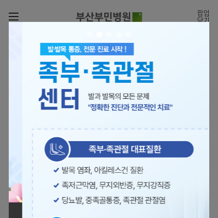
카피라이트로 가기
본문으로 가기
주메뉴로 가기
팝업
닫기
로그인
나의진료정보
회원가입
온라인진료예약
전문센터
의료진 소개
진료예약
증명서재발급
전문센터
진료안내
전체보기
증명서발급내역
[진료시간표]
빠르고 쉬운 진료예약을
월요일 09:00~18:00
진료과
관절센터
이용안내
하실 수 있습니다.
화~금 09:00~17:00
대표전화 | 1670-0082
토요일 09:00~13:00
진료과 전체보기
의료진
로봇수술센터
장비안내
병원소개
정형외과
진료시간표
족부·
층별안내
족관절클리닉
병원장인사말
신경외과
외래진료
미디어센터
주차시설안내
척추센터
비전과
소화기내과
입원/
병원소식
핵심가치
편의시설
부민그룹소개
퇴원/
척추내시경센터
관절센터
척추센터
순환기내과
병문안
언론보도
부민스토리
증명서재발급
심뇌혈관센터
이사장소개
부민그룹소식
호흡기내과
진료협력센터
보건복지부 지정
최소상처 척추수술을 원칙
인재채용
연혁
서식다운로드
뇌신경센터
비전과
관절전문병원
국제의사교육센터 지정센터
신장내과