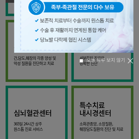
사회공헌
핵심가치
온라인
조직도
비급여진료비
말초혈관센터
KOR
건강상담
류마티스내과
언론보도
HI
ENG
연구교육
감염예방
소화기센터
칭찬합시다
안내
외과
RUS
건강토크
부민스토리
임상시험센터
특수소화기클리닉
고객의소리
CHI
환자안전
신경과
입찰공고
HSS
정보
소화기암센터
글로벌
부민병원
소아청소년과
얼라이언스
40주년
원내
간담췌센터
내과
인공신장센터
역사관
전화번호
부인과
연혁
건강증진센터
간,담도,췌장의 각종 양성 및
세분화된 진료와
오시는길
정신건강의학과
조직도
악성 질환을 진단하고 치료
정확한 진단
인터벤션센터
비뇨의학과
오시는길
오늘 하루 보지 않기
재활운동치료센터
가정의학과
의료진소개
외상골절센터
치과
외래진료
지역응급의료기관
안내
마취통증의학과
특수치료
국제진료센터
영상의학과
심뇌혈관센터
내시경센터
간담췌센터
진단검사의학과
365일 24시간 상주
소화관종양, 소장질환,
대장항문센터
응급의학과
원스톱 진료 서비스
췌장담도질환의 진단 및 치료
중환자실
병리과