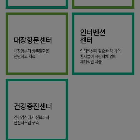
AI
스마트케어병동
인터벤션
대장항문센터
센터
대장암부터 항문질환을
인터벤션이 필요한 각 과의
진단하고 치료
환자들이 시간지체 없이
체계적인 시술
건강증진센터
건강검진에서 진료까지
협진시스템 구축