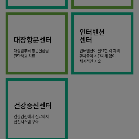
AI
스마트케어병동
인터벤션
대장항문센터
센터
대장암부터 항문질환을
인터벤션이 필요한 각 과의
진단하고 치료
환자들이 시간지체 없이
체계적인 시술
건강증진센터
건강검진에서 진료까지
협진시스템 구축