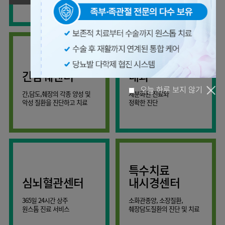
사회공헌
핵심가치
온라인
조직도
비급여진료비
말초혈관센터
KOR
건강상담
류마티스내과
언론보도
HI
ENG
연구교육
감염예방
소화기센터
칭찬합시다
안내
외과
RUS
건강토크
부민스토리
임상시험센터
특수소화기클리닉
고객의소리
CHI
환자안전
신경과
입찰공고
HSS
정보
소화기암센터
글로벌
부민병원
소아청소년과
얼라이언스
40주년
원내
간담췌센터
내과
인공신장센터
역사관
전화번호
부인과
연혁
건강증진센터
간,담도,췌장의 각종 양성 및
세분화된 진료와
오시는길
정신건강의학과
조직도
악성 질환을 진단하고 치료
정확한 진단
인터벤션센터
오늘 하루 보지 않기
비뇨의학과
오시는길
재활운동치료센터
가정의학과
의료진소개
외상골절센터
치과
외래진료
지역응급의료기관
안내
마취통증의학과
특수치료
국제진료센터
영상의학과
심뇌혈관센터
내시경센터
간담췌센터
진단검사의학과
365일 24시간 상주
소화관종양, 소장질환,
대장항문센터
응급의학과
원스톱 진료 서비스
췌장담도질환의 진단 및 치료
중환자실
병리과