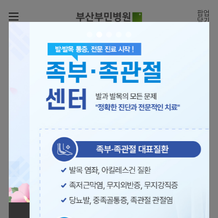
카피라이트로 가기
본문으로 가기
주메뉴로 가기
팝업
닫기
로그인
나의진료정보
회원가입
온라인진료예약
전문센터
의료진 소개
진료예약
증명서재발급
전문센터
진료안내
전체보기
증명서발급내역
[진료시간표]
빠르고 쉬운 진료예약을
월요일 09:00~18:00
진료과
관절센터
이용안내
하실 수 있습니다.
화~금 09:00~17:00
대표전화 | 1670-0082
토요일 09:00~13:00
진료과 전체보기
의료진
로봇수술센터
장비안내
병원소개
정형외과
진료시간표
족부·
층별안내
족관절클리닉
병원장인사말
신경외과
외래진료
미디어센터
주차시설안내
척추센터
비전과
소화기내과
입원/
병원소식
핵심가치
편의시설
부민그룹소개
퇴원/
척추내시경센터
관절센터
척추센터
순환기내과
병문안
언론보도
부민스토리
증명서재발급
심뇌혈관센터
이사장소개
부민그룹소식
호흡기내과
진료협력센터
보건복지부 지정
최소상처 척추수술을 원칙
인재채용
연혁
서식다운로드
뇌신경센터
비전과
관절전문병원
국제의사교육센터 지정센터
신장내과