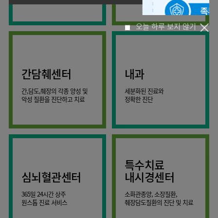
사회공헌
핵심가치
온라인
조직도
비급여진료비
말초혈관센터
KOR
건강상담
류마티스내과
언론보도
HI
ENG
연구교육
감염예방
소화기센터
칭찬합시다
안내
외과
RUS
건강토크
부민스토리
임상시험센터
특수소화기클리닉
고객의소리
CHI
환자안전
오늘 하루 보지 않기
신경과
입찰공고
HSS
정보
소화기암센터
글로벌
부민병원
소아청소년과
얼라이언스
40주년
원내
간담췌센터
내과
인공신장센터
역사관
전화번호
부인과
연혁
건강증진센터
간,담도,췌장의 각종 양성 및
세분화된 진료와
오시는길
정신건강의학과
조직도
악성 질환을 진단하고 치료
정확한 진단
인터벤션센터
비뇨의학과
오시는길
재활운동치료센터
가정의학과
의료진소개
외상골절센터
치과
외래진료
지역응급의료기관
안내
마취통증의학과
특수치료
국제진료센터
영상의학과
심뇌혈관센터
내시경센터
간담췌센터
진단검사의학과
365일 24시간 상주
소화관종양, 소장질환,
대장항문센터
응급의학과
원스톱 진료 서비스
췌장담도질환의 진단 및 치료
중환자실
병리과