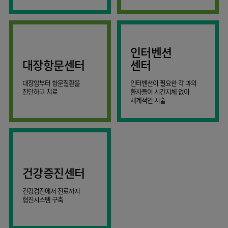
AI
스마트케어병동
인터벤션
대장항문센터
센터
대장암부터 항문질환을
인터벤션이 필요한 각 과의
진단하고 치료
환자들이 시간지체 없이
체계적인 시술
건강증진센터
건강검진에서 진료까지
협진시스템 구축