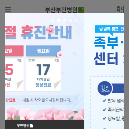
카피라이트로 가기
본문으로 가기
주메뉴로 가기
팝업
닫기
로그인
나의진료정보
회원가입
온라인진료예약
전문센터
의료진 소개
진료예약
증명서재발급
전문센터
진료안내
전체보기
증명서발급내역
[진료시간표]
빠르고 쉬운 진료예약을
월요일 09:00~18:00
진료과
관절센터
이용안내
하실 수 있습니다.
화~금 09:00~17:00
대표전화 | 1670-0082
토요일 09:00~13:00
진료과 전체보기
의료진
로봇수술센터
장비안내
병원소개
정형외과
진료시간표
족부·
층별안내
족관절클리닉
병원장인사말
신경외과
외래진료
미디어센터
주차시설안내
척추센터
비전과
소화기내과
입원/
병원소식
핵심가치
편의시설
부민그룹소개
퇴원/
척추내시경센터
관절센터
척추센터
순환기내과
병문안
언론보도
부민스토리
증명서재발급
심뇌혈관센터
이사장소개
부민그룹소식
호흡기내과
진료협력센터
보건복지부 지정
최소상처 척추수술을 원칙
인재채용
연혁
서식다운로드
뇌신경센터
비전과
관절전문병원
국제의사교육센터 지정센터
신장내과