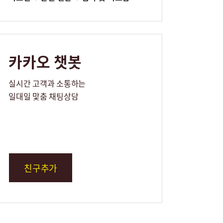
카카오 챗봇
실시간 고객과 소통하는
일대일 맟춤 채팅상담
친구추가