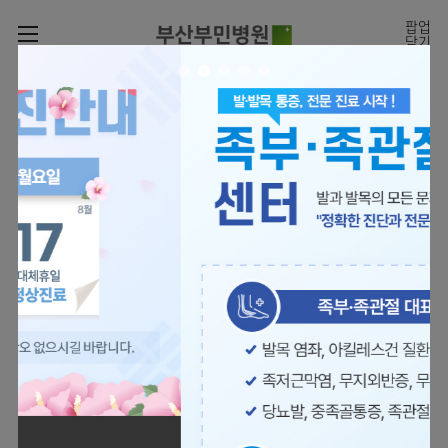
카피라이트로 가기
본문으로 가기
주메뉴로 가기
팝업
닫기
로그인
나의진료정보
회원가입
온라인진료예약
전문센터
의료진 소개
진료예약
증명서재발급
전문센터
진료안내
전체보기
증명서발급내역
[진료시간표]
빠르고 쉬운 진료예약을
월요일 09:00~18:00
진료과
관절센터
이용안내
하실 수 있습니다.
화~금 09:00~17:00
대표전화 | 1670-0082
토요일 09:00~13:00
진료과 전체보기
의료진
로봇수술센터
장비안내
병원소개
정형외과
진료시간표
족부·
층별안내
족관절클리닉
병원장인사말
신경외과
외래진료
미디어센터
주차시설안내
척추센터
비전과
소화기내과
입원/
병원소식
핵심가치
편의시설
부민그룹소개
퇴원/
척추내시경센터
관절센터
척추센터
순환기내과
병문안
언론보도
부민스토리
증명서재발급
심뇌혈관센터
이사장소개
부민그룹소식
호흡기내과
진료협력센터
보건복지부 지정
최소상처 척추수술을 원칙
인재채용
연혁
서식다운로드
뇌신경센터
비전과
관절전문병원
국제의사교육센터 지정센터
신장내과