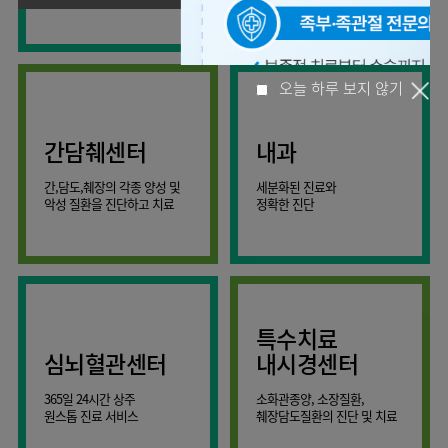
사회공헌
핵심가치
온라인
조직도
비급여진료비
말초혈관센터
KOR
건강상담
류마티스내과
언론보도
HI
ENG
연구교육
감염예방
소화기센터
칭찬합시다
안내
외과
RUS
건강토크
부민스토리
임상시험센터
특수소화기클리닉
고객의소리
CHI
환자안전
신경과
입찰공고
HSS
정보
소화기암센터
글로벌
부민병원
소아청소년과
얼라이언스
40주년
원내
오늘 하루 보지 않기
간담췌센터
내과
인공신장센터
역사관
전화번호
부인과
연혁
건강증진센터
간,담도,췌장의 각종 양성 및
세분화된 진료와
오시는길
정신건강의학과
조직도
악성 질환을 진단하고 치료
정확한 진단
인터벤션센터
비뇨의학과
오시는길
재활운동치료센터
가정의학과
의료진소개
외상골절센터
치과
외래진료
지역응급의료기관
안내
마취통증의학과
특수치료
국제진료센터
영상의학과
심뇌혈관센터
내시경센터
간담췌센터
진단검사의학과
365일 24시간 상주
소화관종양, 소장질환,
대장항문센터
응급의학과
원스톱 진료 서비스
췌장담도질환의 진단 및 치료
중환자실
병리과