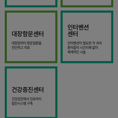
AI
스마트케어병동
인터벤션
대장항문센터
센터
대장암부터 항문질환을
인터벤션이 필요한 각 과의
진단하고 치료
환자들이 시간지체 없이
체계적인 시술
건강증진센터
건강검진에서 진료까지
협진시스템 구축