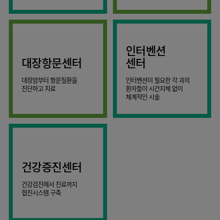
AI
스마트케어병동
인터벤션
대장항문센터
센터
대장암부터 항문질환을
인터벤션이 필요한 각 과의
진단하고 치료
환자들이 시간지체 없이
체계적인 시술
건강증진센터
건강검진에서 진료까지
협진시스템 구축