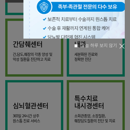
사회공헌
핵심가치
온라인
조직도
비급여진료비
말초혈관센터
KOR
건강상담
류마티스내과
언론보도
HI
ENG
연구교육
감염예방
소화기센터
칭찬합시다
안내
외과
RUS
건강토크
부민스토리
임상시험센터
특수소화기클리닉
고객의소리
CHI
환자안전
신경과
입찰공고
HSS
정보
소화기암센터
글로벌
부민병원
소아청소년과
얼라이언스
40주년
원내
간담췌센터
내과
인공신장센터
역사관
전화번호
부인과
연혁
건강증진센터
간,담도,췌장의 각종 양성 및
세분화된 진료와
오시는길
정신건강의학과
조직도
악성 질환을 진단하고 치료
정확한 진단
오늘 하루 보지 않기
인터벤션센터
비뇨의학과
오시는길
재활운동치료센터
가정의학과
의료진소개
외상골절센터
치과
외래진료
지역응급의료기관
안내
마취통증의학과
특수치료
국제진료센터
영상의학과
심뇌혈관센터
내시경센터
간담췌센터
진단검사의학과
365일 24시간 상주
소화관종양, 소장질환,
대장항문센터
응급의학과
원스톱 진료 서비스
췌장담도질환의 진단 및 치료
중환자실
병리과