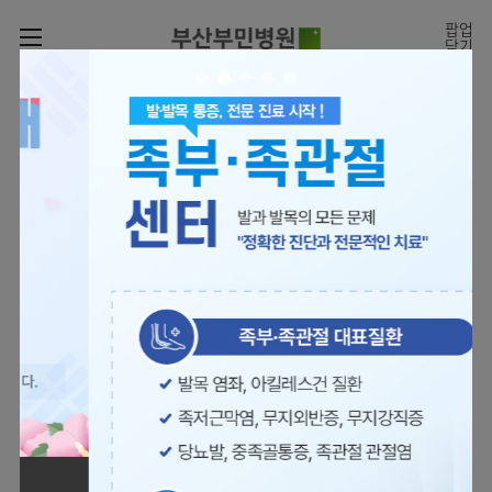
카피라이트로 가기
본문으로 가기
주메뉴로 가기
팝업
닫기
로그인
나의진료정보
회원가입
온라인진료예약
전문센터
의료진 소개
진료예약
증명서재발급
전문센터
진료안내
전체보기
증명서발급내역
[진료시간표]
빠르고 쉬운 진료예약을
월요일 09:00~18:00
진료과
관절센터
이용안내
하실 수 있습니다.
화~금 09:00~17:00
대표전화 | 1670-0082
토요일 09:00~13:00
진료과 전체보기
의료진
로봇수술센터
장비안내
병원소개
정형외과
진료시간표
족부·
층별안내
족관절클리닉
병원장인사말
신경외과
외래진료
미디어센터
주차시설안내
척추센터
비전과
소화기내과
입원/
병원소식
핵심가치
편의시설
부민그룹소개
퇴원/
척추내시경센터
관절센터
척추센터
순환기내과
병문안
언론보도
부민스토리
증명서재발급
심뇌혈관센터
이사장소개
부민그룹소식
호흡기내과
진료협력센터
보건복지부 지정
최소상처 척추수술을 원칙
인재채용
연혁
서식다운로드
뇌신경센터
비전과
관절전문병원
국제의사교육센터 지정센터
신장내과