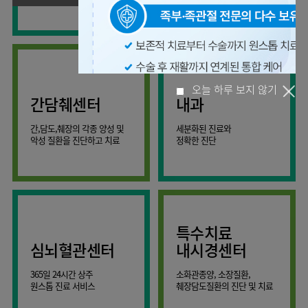
사회공헌
핵심가치
온라인
조직도
비급여진료비
말초혈관센터
KOR
건강상담
류마티스내과
언론보도
HI
ENG
연구교육
감염예방
소화기센터
칭찬합시다
안내
외과
RUS
건강토크
부민스토리
임상시험센터
특수소화기클리닉
고객의소리
CHI
환자안전
신경과
입찰공고
HSS
정보
소화기암센터
글로벌
부민병원
소아청소년과
얼라이언스
40주년
원내
간담췌센터
내과
인공신장센터
역사관
전화번호
부인과
연혁
건강증진센터
오늘 하루 보지 않기
간,담도,췌장의 각종 양성 및
세분화된 진료와
오시는길
정신건강의학과
조직도
악성 질환을 진단하고 치료
정확한 진단
인터벤션센터
비뇨의학과
오시는길
재활운동치료센터
가정의학과
의료진소개
외상골절센터
치과
외래진료
지역응급의료기관
안내
마취통증의학과
특수치료
국제진료센터
영상의학과
심뇌혈관센터
내시경센터
간담췌센터
진단검사의학과
365일 24시간 상주
소화관종양, 소장질환,
대장항문센터
응급의학과
원스톱 진료 서비스
췌장담도질환의 진단 및 치료
중환자실
병리과