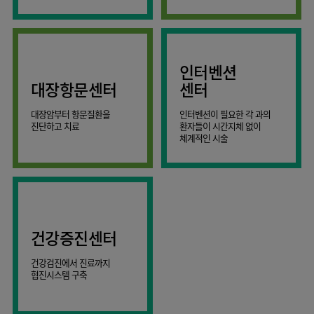
AI
스마트케어병동
인터벤션
대장항문센터
센터
대장암부터 항문질환을
인터벤션이 필요한 각 과의
진단하고 치료
환자들이 시간지체 없이
체계적인 시술
건강증진센터
건강검진에서 진료까지
협진시스템 구축