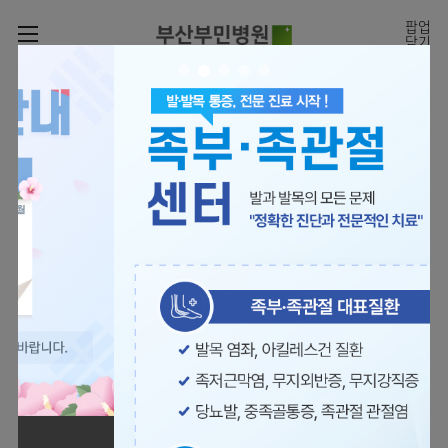
카피라이트로 가기
본문으로 가기
주메뉴로 가기
팝업
닫기
로그인
나의진료정보
회원가입
온라인진료예약
전문센터
의료진 소개
진료예약
증명서재발급
전문센터
진료안내
전체보기
증명서발급내역
[진료시간표]
빠르고 쉬운 진료예약을
월요일 09:00~18:00
진료과
관절센터
이용안내
하실 수 있습니다.
화~금 09:00~17:00
대표전화 | 1670-0082
토요일 09:00~13:00
진료과 전체보기
의료진
로봇수술센터
장비안내
병원소개
정형외과
진료시간표
족부·
층별안내
족관절클리닉
병원장인사말
신경외과
외래진료
미디어센터
주차시설안내
척추센터
비전과
소화기내과
입원/
병원소식
핵심가치
편의시설
부민그룹소개
퇴원/
척추내시경센터
관절센터
척추센터
순환기내과
병문안
언론보도
부민스토리
증명서재발급
심뇌혈관센터
이사장소개
부민그룹소식
호흡기내과
진료협력센터
보건복지부 지정
최소상처 척추수술을 원칙
인재채용
연혁
서식다운로드
뇌신경센터
비전과
관절전문병원
국제의사교육센터 지정센터
신장내과