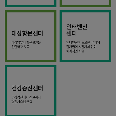
AI
스마트케어병동
인터벤션
대장항문센터
센터
대장암부터 항문질환을
인터벤션이 필요한 각 과의
진단하고 치료
환자들이 시간지체 없이
체계적인 시술
건강증진센터
건강검진에서 진료까지
협진시스템 구축