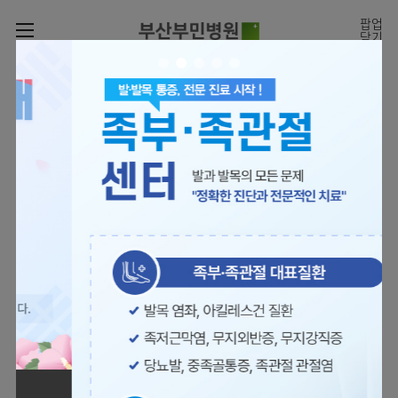
카피라이트로 가기
본문으로 가기
주메뉴로 가기
팝업
닫기
로그인
나의진료정보
회원가입
온라인진료예약
전문센터
의료진 소개
진료예약
증명서재발급
전문센터
진료안내
전체보기
증명서발급내역
[진료시간표]
빠르고 쉬운 진료예약을
월요일 09:00~18:00
진료과
관절센터
이용안내
하실 수 있습니다.
화~금 09:00~17:00
대표전화 | 1670-0082
토요일 09:00~13:00
진료과 전체보기
의료진
로봇수술센터
장비안내
병원소개
정형외과
진료시간표
족부·
층별안내
족관절클리닉
병원장인사말
신경외과
외래진료
미디어센터
주차시설안내
척추센터
비전과
소화기내과
입원/
병원소식
핵심가치
편의시설
부민그룹소개
퇴원/
척추내시경센터
관절센터
척추센터
순환기내과
병문안
언론보도
부민스토리
증명서재발급
심뇌혈관센터
이사장소개
부민그룹소식
호흡기내과
진료협력센터
보건복지부 지정
최소상처 척추수술을 원칙
인재채용
연혁
서식다운로드
뇌신경센터
비전과
관절전문병원
국제의사교육센터 지정센터
신장내과