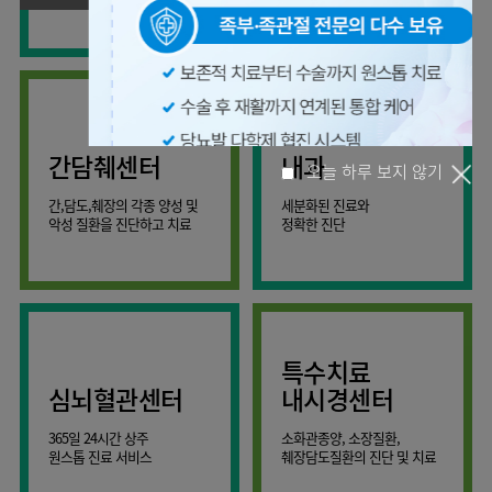
사회공헌
핵심가치
온라인
조직도
비급여진료비
말초혈관센터
KOR
건강상담
류마티스내과
언론보도
HI
ENG
연구교육
감염예방
소화기센터
칭찬합시다
안내
외과
RUS
건강토크
부민스토리
임상시험센터
특수소화기클리닉
고객의소리
CHI
환자안전
신경과
입찰공고
HSS
정보
소화기암센터
글로벌
부민병원
소아청소년과
얼라이언스
40주년
원내
간담췌센터
내과
인공신장센터
역사관
전화번호
부인과
연혁
건강증진센터
간,담도,췌장의 각종 양성 및
세분화된 진료와
오시는길
정신건강의학과
조직도
오늘 하루 보지 않기
악성 질환을 진단하고 치료
정확한 진단
인터벤션센터
비뇨의학과
오시는길
재활운동치료센터
가정의학과
의료진소개
외상골절센터
치과
외래진료
지역응급의료기관
안내
마취통증의학과
특수치료
국제진료센터
영상의학과
심뇌혈관센터
내시경센터
간담췌센터
진단검사의학과
365일 24시간 상주
소화관종양, 소장질환,
대장항문센터
응급의학과
원스톱 진료 서비스
췌장담도질환의 진단 및 치료
중환자실
병리과