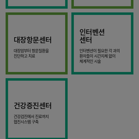
AI
스마트케어병동
인터벤션
대장항문센터
센터
대장암부터 항문질환을
인터벤션이 필요한 각 과의
진단하고 치료
환자들이 시간지체 없이
체계적인 시술
건강증진센터
건강검진에서 진료까지
협진시스템 구축