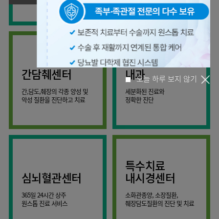
사회공헌
핵심가치
온라인
조직도
비급여진료비
말초혈관센터
KOR
건강상담
류마티스내과
언론보도
HI
ENG
연구교육
감염예방
소화기센터
칭찬합시다
안내
외과
RUS
건강토크
부민스토리
임상시험센터
특수소화기클리닉
고객의소리
CHI
환자안전
신경과
입찰공고
HSS
정보
소화기암센터
글로벌
부민병원
소아청소년과
얼라이언스
40주년
원내
간담췌센터
내과
인공신장센터
역사관
전화번호
부인과
연혁
건강증진센터
간,담도,췌장의 각종 양성 및
세분화된 진료와
오시는길
정신건강의학과
조직도
악성 질환을 진단하고 치료
정확한 진단
인터벤션센터
오늘 하루 보지 않기
비뇨의학과
오시는길
재활운동치료센터
가정의학과
의료진소개
외상골절센터
치과
외래진료
지역응급의료기관
안내
마취통증의학과
특수치료
국제진료센터
영상의학과
심뇌혈관센터
내시경센터
간담췌센터
진단검사의학과
365일 24시간 상주
소화관종양, 소장질환,
대장항문센터
응급의학과
원스톱 진료 서비스
췌장담도질환의 진단 및 치료
중환자실
병리과