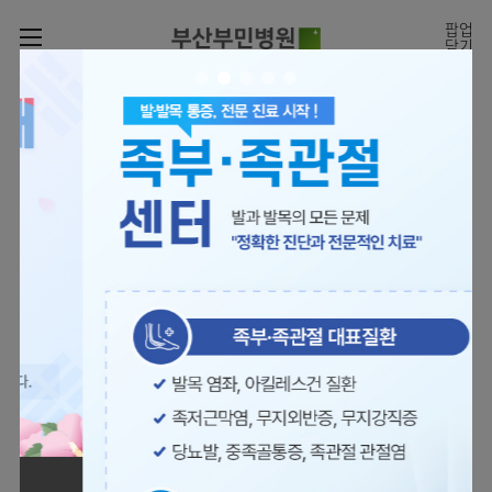
카피라이트로 가기
본문으로 가기
주메뉴로 가기
팝업
닫기
로그인
나의진료정보
회원가입
온라인진료예약
전문센터
의료진 소개
진료예약
증명서재발급
전문센터
진료안내
전체보기
증명서발급내역
[진료시간표]
빠르고 쉬운 진료예약을
월요일 09:00~18:00
진료과
관절센터
이용안내
하실 수 있습니다.
화~금 09:00~17:00
대표전화 | 1670-0082
토요일 09:00~13:00
진료과 전체보기
의료진
로봇수술센터
장비안내
병원소개
정형외과
진료시간표
족부·
층별안내
족관절클리닉
병원장인사말
신경외과
외래진료
미디어센터
주차시설안내
척추센터
비전과
소화기내과
입원/
병원소식
핵심가치
편의시설
부민그룹소개
퇴원/
척추내시경센터
관절센터
척추센터
순환기내과
병문안
언론보도
부민스토리
증명서재발급
심뇌혈관센터
이사장소개
부민그룹소식
호흡기내과
진료협력센터
보건복지부 지정
최소상처 척추수술을 원칙
인재채용
연혁
서식다운로드
뇌신경센터
비전과
관절전문병원
국제의사교육센터 지정센터
신장내과