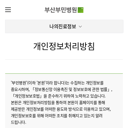
카피라이트로 가기
본문으로 가기
주메뉴로 가기
로그인
나의진료정보
나의진료정보
회원가입
온라인진료예약
전문센터
개인정보처리방침
증명서재발급
전문센터
진료안내
전체보기
증명서발급내역
진료과
관절센터
이용안내
진료과 전체보기
의료진
로봇수술센터
장비안내
병원소개
정형외과
진료시간표
족부·
'부민병원'(이하 '본원'이라 합니다)는 수집하는 개인정보를
층별안내
족관절클리닉
중요시하며, 「정보통신망 이용촉진 및 정보보호에 관한 법률」,
병원장인사말
신경외과
외래진료
미디어센터
주차시설안내
「개인정보보호법」을 준수하기 위하여 노력하고 있습니다.
척추센터
비전과
소화기내과
입원/
본원은 개인정보처리방침을 통하여 본원이 홈페이지를 통해
병원소식
핵심가치
편의시설
부민그룹소개
퇴원/
척추내시경센터
제공받은 개인정보를 어떠한 용도와 방식으로 이용하고 있으며,
순환기내과
병문안
언론보도
부민스토리
증명서재발급
심뇌혈관센터
개인정보보호를 위해 어떠한 조치를 취해지고 있는지 알려
이사장소개
부민그룹소식
호흡기내과
진료협력센터
인재채용
연혁
드립니다.
서식다운로드
뇌신경센터
비전과
신장내과