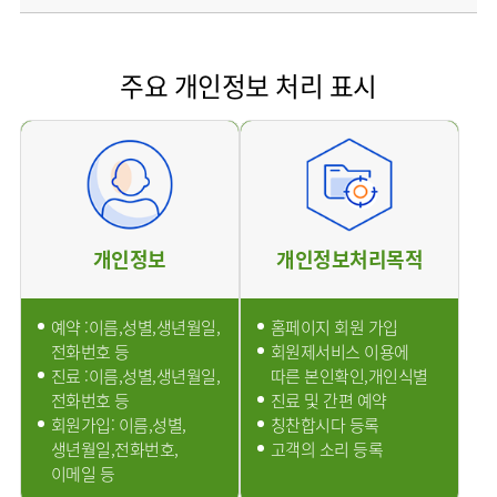
사회공헌
핵심가치
온라인
조직도
비급여진료비
말초혈관센터
KOR
건강상담
류마티스내과
언론보도
HI
ENG
연구교육
감염예방
소화기센터
칭찬합시다
안내
외과
RUS
건강토크
주요 개인정보 처리 표시
부민스토리
임상시험센터
특수소화기클리닉
고객의소리
CHI
환자안전
신경과
입찰공고
HSS
정보
소화기암센터
글로벌
부민병원
소아청소년과
얼라이언스
40주년
원내
인공신장센터
역사관
전화번호
부인과
연혁
건강증진센터
오시는길
정신건강의학과
조직도
인터벤션센터
비뇨의학과
개인정보
개인정보처리목적
오시는길
재활운동치료센터
가정의학과
의료진소개
외상골절센터
치과
예약 :이름,성별,생년월일,
홈페이지 회원 가입
외래진료
지역응급의료기관
안내
전화번호 등
회원제서비스 이용에
마취통증의학과
국제진료센터
진료 :이름,성별,생년월일,
따른 본인확인,개인식별
영상의학과
전화번호 등
진료 및 간편 예약
간담췌센터
진단검사의학과
회원가입: 이름,성별,
칭찬합시다 등록
대장항문센터
생년월일,전화번호,
고객의 소리 등록
응급의학과
이메일 등
중환자실
병리과