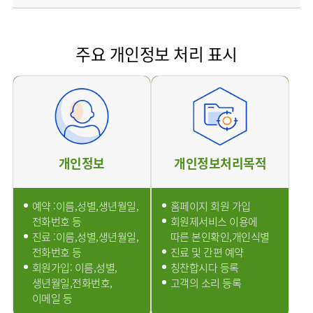
사회공헌
핵심가치
온라인
조직도
비급여진료비
말초혈관센터
KOR
건강상담
류마티스내과
언론보도
HI
ENG
연구교육
감염예방
소화기센터
칭찬합시다
안내
외과
RUS
건강토크
주요 개인정보 처리 표시
부민스토리
임상시험센터
특수소화기클리닉
고객의소리
CHI
환자안전
신경과
입찰공고
HSS
정보
소화기암센터
글로벌
부민병원
소아청소년과
얼라이언스
40주년
원내
인공신장센터
역사관
전화번호
부인과
연혁
건강증진센터
오시는길
정신건강의학과
조직도
인터벤션센터
비뇨의학과
개인정보
개인정보처리목적
오시는길
재활운동치료센터
가정의학과
의료진소개
외상골절센터
치과
예약 :이름,성별,생년월일,
홈페이지 회원 가입
외래진료
지역응급의료기관
안내
전화번호 등
회원제서비스 이용에
마취통증의학과
국제진료센터
진료 :이름,성별,생년월일,
따른 본인확인,개인식별
영상의학과
전화번호 등
진료 및 간편 예약
간담췌센터
진단검사의학과
회원가입: 이름,성별,
칭찬합시다 등록
대장항문센터
생년월일,전화번호,
고객의 소리 등록
응급의학과
이메일 등
중환자실
병리과