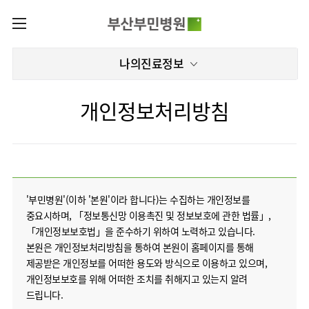
카피라이트로 가기
본문으로 가기
주메뉴로 가기
로그인
나의진료정보
나의진료정보
회원가입
온라인진료예약
전문센터
개인정보처리방침
증명서재발급
전문센터
진료안내
전체보기
증명서발급내역
진료과
관절센터
이용안내
진료과 전체보기
의료진
로봇수술센터
장비안내
병원소개
정형외과
진료시간표
족부·
'부민병원'(이하 '본원'이라 합니다)는 수집하는 개인정보를
층별안내
족관절클리닉
중요시하며, 「정보통신망 이용촉진 및 정보보호에 관한 법률」,
병원장인사말
신경외과
외래진료
미디어센터
주차시설안내
「개인정보보호법」을 준수하기 위하여 노력하고 있습니다.
척추센터
비전과
소화기내과
입원/
본원은 개인정보처리방침을 통하여 본원이 홈페이지를 통해
병원소식
핵심가치
편의시설
부민그룹소개
퇴원/
척추내시경센터
제공받은 개인정보를 어떠한 용도와 방식으로 이용하고 있으며,
순환기내과
병문안
언론보도
부민스토리
증명서재발급
심뇌혈관센터
개인정보보호를 위해 어떠한 조치를 취해지고 있는지 알려
이사장소개
부민그룹소식
호흡기내과
진료협력센터
인재채용
연혁
드립니다.
서식다운로드
뇌신경센터
비전과
신장내과