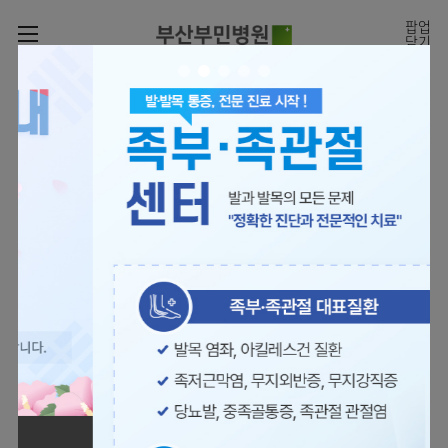
카피라이트로 가기
본문으로 가기
주메뉴로 가기
팝업
닫기
로그인
나의진료정보
회원가입
온라인진료예약
전문센터
의료진 소개
진료예약
증명서재발급
전문센터
진료안내
전체보기
증명서발급내역
[진료시간표]
빠르고 쉬운 진료예약을
월요일 09:00~18:00
진료과
관절센터
이용안내
하실 수 있습니다.
화~금 09:00~17:00
대표전화 | 1670-0082
토요일 09:00~13:00
진료과 전체보기
의료진
로봇수술센터
장비안내
병원소개
정형외과
진료시간표
족부·
층별안내
족관절클리닉
병원장인사말
신경외과
외래진료
미디어센터
주차시설안내
척추센터
비전과
소화기내과
입원/
병원소식
핵심가치
편의시설
부민그룹소개
퇴원/
척추내시경센터
관절센터
척추센터
순환기내과
병문안
언론보도
부민스토리
증명서재발급
심뇌혈관센터
이사장소개
부민그룹소식
호흡기내과
진료협력센터
보건복지부 지정
최소상처 척추수술을 원칙
인재채용
연혁
서식다운로드
뇌신경센터
비전과
관절전문병원
국제의사교육센터 지정센터
신장내과