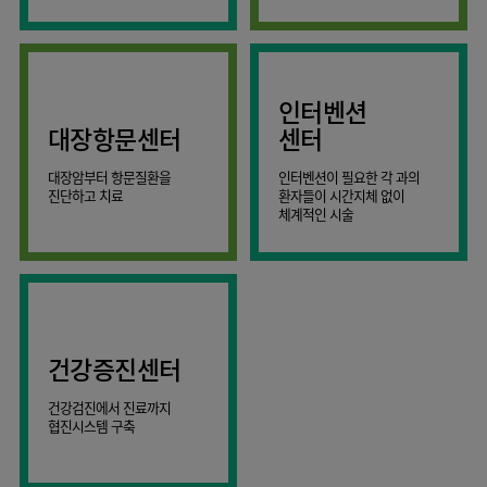
AI
스마트케어병동
인터벤션
대장항문센터
센터
대장암부터 항문질환을
인터벤션이 필요한 각 과의
진단하고 치료
환자들이 시간지체 없이
체계적인 시술
건강증진센터
건강검진에서 진료까지
협진시스템 구축