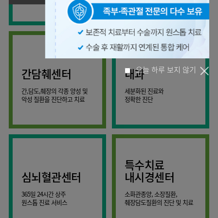
사회공헌
핵심가치
온라인
조직도
비급여진료비
말초혈관센터
KOR
건강상담
류마티스내과
언론보도
HI
ENG
연구교육
감염예방
소화기센터
칭찬합시다
안내
외과
RUS
건강토크
부민스토리
임상시험센터
특수소화기클리닉
고객의소리
CHI
환자안전
신경과
입찰공고
HSS
정보
소화기암센터
글로벌
부민병원
소아청소년과
얼라이언스
40주년
원내
간담췌센터
내과
인공신장센터
역사관
전화번호
부인과
연혁
건강증진센터
간,담도,췌장의 각종 양성 및
세분화된 진료와
오시는길
정신건강의학과
조직도
오늘 하루 보지 않기
악성 질환을 진단하고 치료
정확한 진단
인터벤션센터
비뇨의학과
오시는길
재활운동치료센터
가정의학과
의료진소개
외상골절센터
치과
외래진료
지역응급의료기관
안내
마취통증의학과
특수치료
국제진료센터
영상의학과
심뇌혈관센터
내시경센터
간담췌센터
진단검사의학과
365일 24시간 상주
소화관종양, 소장질환,
대장항문센터
응급의학과
원스톱 진료 서비스
췌장담도질환의 진단 및 치료
중환자실
병리과