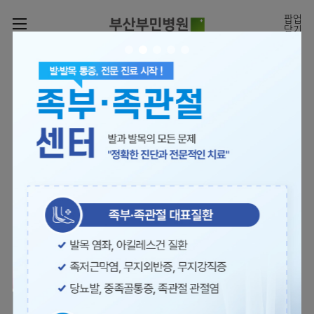
카피라이트로 가기
본문으로 가기
주메뉴로 가기
팝업
닫기
로그인
나의진료정보
회원가입
온라인진료예약
전문센터
의료진 소개
진료예약
증명서재발급
전문센터
진료안내
전체보기
증명서발급내역
[진료시간표]
빠르고 쉬운 진료예약을
월요일 09:00~18:00
진료과
관절센터
이용안내
하실 수 있습니다.
화~금 09:00~17:00
대표전화 | 1670-0082
토요일 09:00~13:00
진료과 전체보기
의료진
로봇수술센터
장비안내
병원소개
정형외과
진료시간표
족부·
층별안내
족관절클리닉
병원장인사말
신경외과
외래진료
미디어센터
주차시설안내
척추센터
비전과
소화기내과
입원/
병원소식
핵심가치
편의시설
부민그룹소개
퇴원/
척추내시경센터
관절센터
척추센터
순환기내과
병문안
언론보도
부민스토리
증명서재발급
심뇌혈관센터
이사장소개
부민그룹소식
호흡기내과
진료협력센터
보건복지부 지정
최소상처 척추수술을 원칙
인재채용
연혁
서식다운로드
뇌신경센터
비전과
관절전문병원
국제의사교육센터 지정센터
신장내과