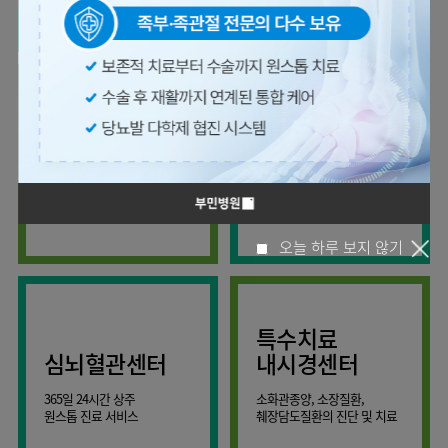
사회공헌
핵심가치
온라인
조직도
비급여진료비
말초혈관센터
KOR
건강상담
류마티스내과
언론보도
HI
ENG
연구교육
감염예방
소화기센터
칭찬합시다
안내
외과
RUS
건강토크
부민스토리
임상시험센터
특수소화기클리닉
고객의소리
CHI
환자안전
신경과
입찰공고
HSS
정보
소화기암센터
글로벌
부민병원
소아청소년과
얼라이언스
40주년
원내
간담췌센터
내과
인공신장센터
역사관
전화번호
부인과
연혁
건강증진센터
간,담도,췌장의 각종 양성 및
세분화된 진료와
오시는길
정신건강의학과
조직도
악성 질환을 진단하고 치료
정확한 진단
인터벤션센터
비뇨의학과
오시는길
재활운동치료센터
오늘 하루 보지 않기
가정의학과
의료진소개
외상골절센터
치과
외래진료
지역응급의료기관
안내
마취통증의학과
특수치료
국제진료센터
영상의학과
심뇌혈관센터
내시경센터
간담췌센터
진단검사의학과
365일 24시간 상주
소화관종양, 소장질환,
대장항문센터
응급의학과
원스톱 진료 서비스
췌장담도질환의 진단 및 치료
중환자실
병리과