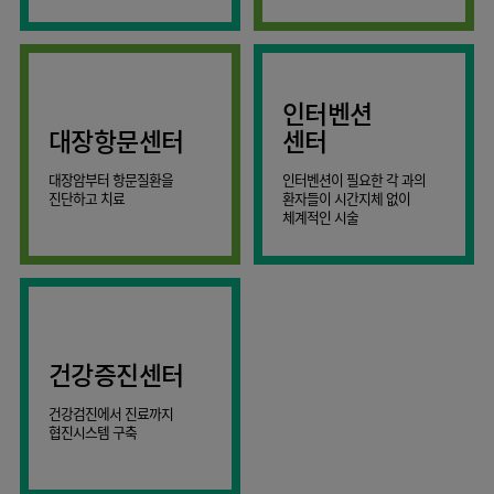
AI
스마트케어병동
인터벤션
대장항문센터
센터
대장암부터 항문질환을
인터벤션이 필요한 각 과의
진단하고 치료
환자들이 시간지체 없이
체계적인 시술
건강증진센터
건강검진에서 진료까지
협진시스템 구축