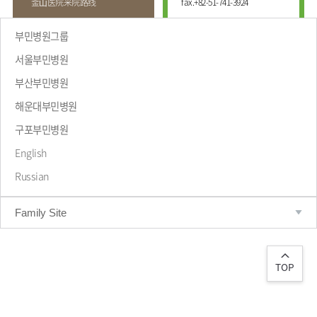
釜⼭医院来院路线
fax.
+82-51-741-3924
부민병원그룹
서울부민병원
부산부민병원
해운대부민병원
致辞
구포부민병원
English
Russian
Family Site
TOP