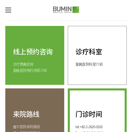
카피라이트로 가기
본문으로 가기
주메뉴로 가기
诊疗科室与专业中心
关节中心
预约咨询
脊柱中心
线上预约咨询
诊疗科室
线上预约咨询
服务指南
(费用咨询)
康复运动治疗中心
诊疗费⽤咨询
富⺠医院科室介绍
门诊开放时间
医院介绍
外伤骨折中心
富⺠医院预约流程介绍
来院路线
手足中心
愿景&
KOR
核心价值
国际医生培训中心
消化系统中心
ENG
致辞
人工肾脏中心
RUS
发展历程
CHI
综合健康促进中心
来院路线
门诊时间
国际诊疗中心
诊疗科室
⾸尔医院来院路线
tel.
+82-2-2620-0163