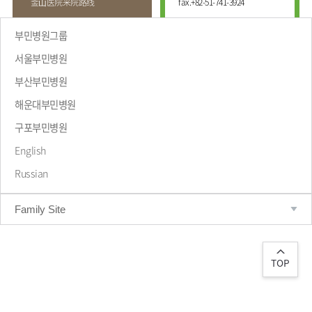
釜⼭医院来院路线
fax.
+82-51-741-3924
부민병원그룹
서울부민병원
부산부민병원
해운대부민병원
致辞
구포부민병원
English
Russian
Family Site
TOP