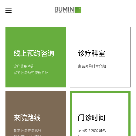
카피라이트로 가기
본문으로 가기
주메뉴로 가기
诊疗科室与专业中心
关节中心
预约咨询
脊柱中心
线上预约咨询
诊疗科室
线上预约咨询
服务指南
(费用咨询)
康复运动治疗中心
诊疗费⽤咨询
富⺠医院科室介绍
门诊开放时间
医院介绍
外伤骨折中心
富⺠医院预约流程介绍
来院路线
手足中心
愿景&
KOR
核心价值
国际医生培训中心
消化系统中心
ENG
致辞
人工肾脏中心
RUS
发展历程
CHI
综合健康促进中心
来院路线
门诊时间
国际诊疗中心
诊疗科室
⾸尔医院来院路线
tel.
+82-2-2620-0163