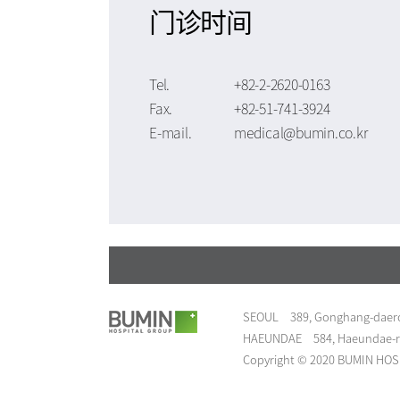
门诊时间
Tel.
+82-2-2620-0163
Fax.
+82-51-741-3924
E-mail.
medical@bumin.co.kr
SEOUL
389, Gonghang-daero
HAEUNDAE
584, Haeundae-r
Copyright © 2020 BUMIN HOSPI