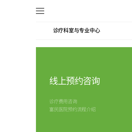
诊疗科室与专业中心
关节中心
线上
脊柱中心
关节中心
诊疗科室与专业中心
康复运动治疗中心
手足中心
线上预约咨询
外伤骨折中心
国际诊疗
手足中心
诊疗费用咨询
消化系统中心
富民医院预约流程介绍
线上预约
预约咨询
人工肾脏中心
综合健康促进中心