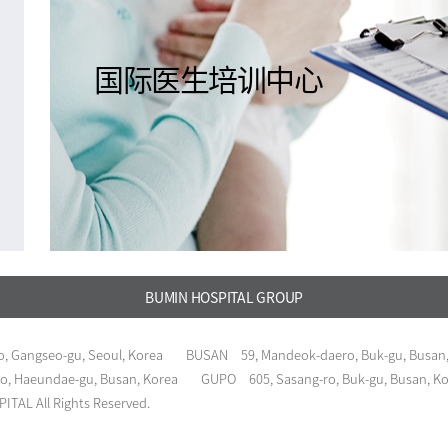
国际医生培训中心
BUMIN HOSPITAL GROUP
, Gangseo-gu, Seoul, Korea
BUSAN
59, Mandeok-daero, Buk-gu, Busan
o, Haeundae-gu, Busan, Korea
GUPO
605, Sasang-ro, Buk-gu, Busan, K
TAL All Rights Reserved.