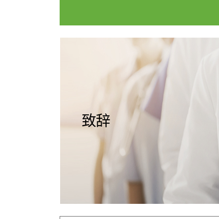
国际诊疗中心
门诊开放
服务指南
诊疗科室
愿景&核
医院介绍
致辞