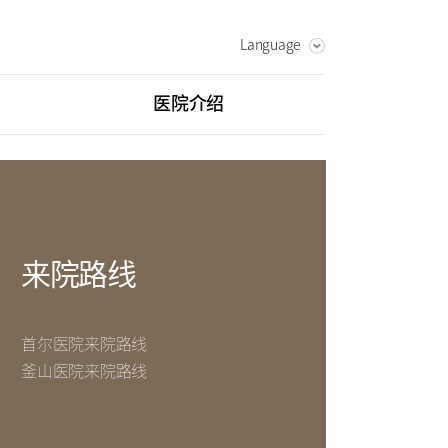
Language
KOREAN
ENGLISH
医院介绍
RUSSIAN
愿景&核心价值
致辞
中心
外伤骨折中心
发展历程
综合健康促进中心
来院路线
首尔医院来院路线
釜山医院来院路线