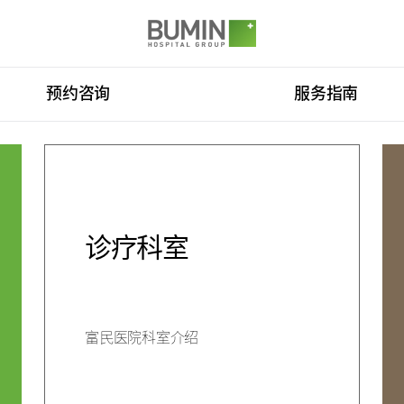
Go to main menu
Go to copyright
Go to the text
SITEMAP
预约咨询
服务指南
预约咨询（费用咨询）
门诊开放时间
来院路线
脊柱中心
康复运动治疗
国际医生培训中心
消化系统中心
人工肾脏中心
诊疗科室
中心
诊疗科室
富民医院科室介绍
咨询（费用咨询）