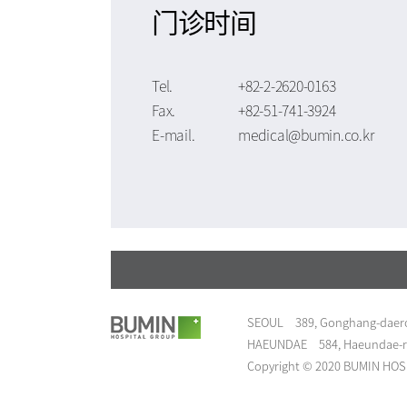
门诊时间
Tel.
+82-2-2620-0163
Fax.
+82-51-741-3924
E-mail.
medical@bumin.co.kr
SEOUL
389, Gonghang-daero
HAEUNDAE
584, Haeundae-r
Copyright © 2020 BUMIN HOSPI