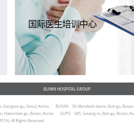
国际医生培训中心
BUMIN HOSPITAL GROUP
, Gangseo-gu, Seoul, Korea
BUSAN
59, Mandeok-daero, Buk-gu, Busan
o, Haeundae-gu, Busan, Korea
GUPO
605, Sasang-ro, Buk-gu, Busan, K
TAL All Rights Reserved.