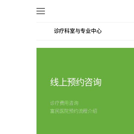
诊疗科室与专业中心
关节中心
线上
脊柱中心
关节中心
诊疗科室与专业中心
康复运动治疗中心
手足中心
线上预约咨询
外伤骨折中心
国际诊疗
手足中心
诊疗费用咨询
消化系统中心
富民医院预约流程介绍
线上预约
预约咨询
人工肾脏中心
综合健康促进中心