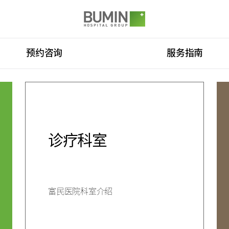
Go to main menu
Go to copyright
Go to the text
SITEMAP
预约咨询
服务指南
预约咨询（费用咨询）
门诊开放时间
来院路线
脊柱中心
康复运动治疗
国际医生培训中心
消化系统中心
人工肾脏中心
诊疗科室
中心
诊疗科室
富民医院科室介绍
咨询（费用咨询）