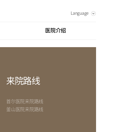
Language
KOREAN
ENGLISH
医院介绍
RUSSIAN
愿景&核心价值
致辞
中心
外伤骨折中心
发展历程
综合健康促进中心
来院路线
首尔医院来院路线
釜山医院来院路线