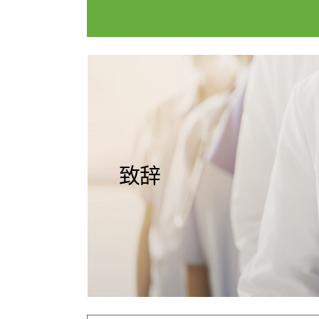
国际诊疗中心
门诊开放
服务指南
诊疗科室
愿景&核
医院介绍
致辞