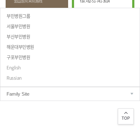
釜⼭医院来院路线
fax.
+82-51-741-3924
부민병원그룹
서울부민병원
부산부민병원
해운대부민병원
致辞
구포부민병원
English
Russian
Family Site
TOP