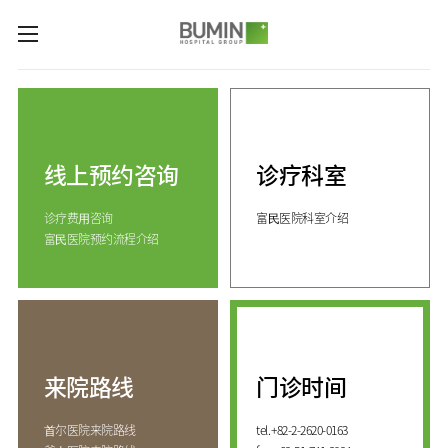
카피라이트로 가기
본문으로 가기
주메뉴로 가기
诊疗科室与专业中心
关节中心
预约咨询
脊柱中心
线上预约咨询
诊疗科室
线上预约咨询
服务指南
(费用咨询)
康复运动治疗中心
诊疗费⽤咨询
富⺠医院科室介绍
门诊开放时间
医院介绍
外伤骨折中心
富⺠医院预约流程介绍
来院路线
手足中心
愿景&
KOR
核心价值
国际医生培训中心
消化系统中心
ENG
致辞
人工肾脏中心
RUS
发展历程
CHI
综合健康促进中心
来院路线
门诊时间
国际诊疗中心
诊疗科室
⾸尔医院来院路线
tel.
+82-2-2620-0163