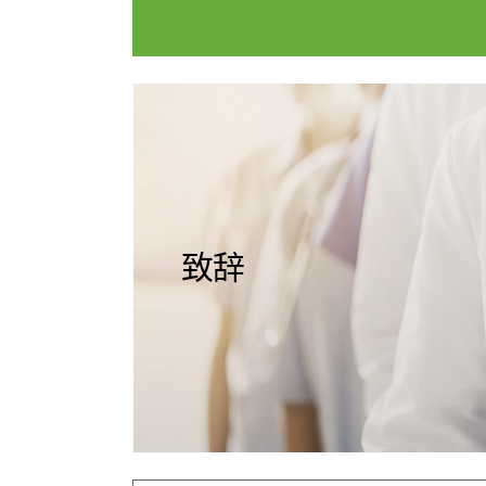
国际诊疗中心
门诊开放
服务指南
诊疗科室
愿景&核
医院介绍
致辞