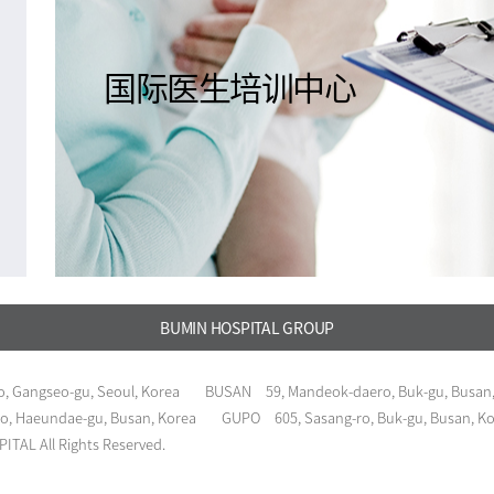
国际医生培训中心
BUMIN HOSPITAL GROUP
, Gangseo-gu, Seoul, Korea
BUSAN
59, Mandeok-daero, Buk-gu, Busan
o, Haeundae-gu, Busan, Korea
GUPO
605, Sasang-ro, Buk-gu, Busan, K
TAL All Rights Reserved.