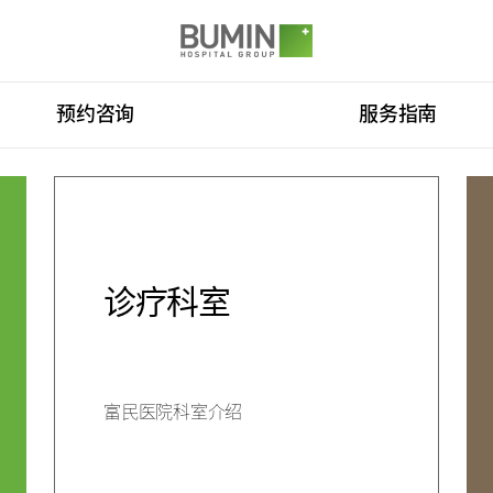
Go to main menu
Go to copyright
Go to the text
SITEMAP
预约咨询
服务指南
预约咨询（费用咨询）
门诊开放时间
来院路线
脊柱中心
康复运动治疗
国际医生培训中心
消化系统中心
人工肾脏中心
诊疗科室
中心
诊疗科室
富民医院科室介绍
咨询（费用咨询）