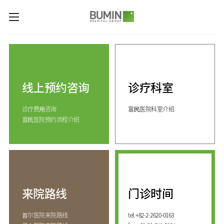
카피라이트로 가기
본문으로 가기
주메뉴로 가기
诊疗科室与专业中心
关节中心
预约咨询
脊柱中心
线上预约咨询
诊疗科室
线上预约咨询
服务指南
(费用咨询)
康复运动治疗中心
诊疗费⽤咨询
富⺠医院科室介绍
门诊开放时间
医院介绍
外伤骨折中心
富⺠医院预约流程介绍
来院路线
手足中心
愿景&
KOR
核心价值
国际医生培训中心
消化系统中心
ENG
致辞
人工肾脏中心
RUS
发展历程
CHI
综合健康促进中心
来院路线
门诊时间
国际诊疗中心
诊疗科室
⾸尔医院来院路线
tel.
+82-2-2620-0163