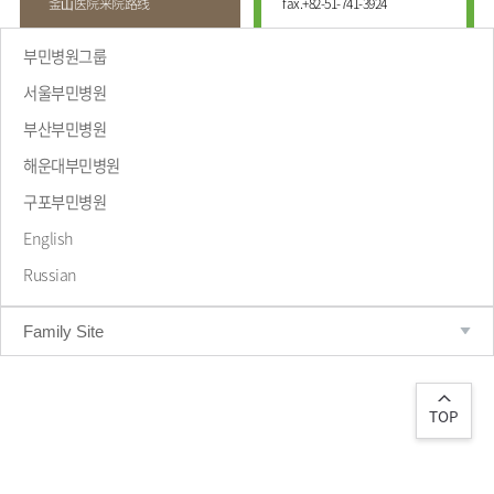
釜⼭医院来院路线
fax.
+82-51-741-3924
부민병원그룹
서울부민병원
부산부민병원
해운대부민병원
致辞
구포부민병원
English
Russian
Family Site
TOP