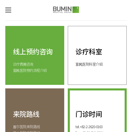
카피라이트로 가기
본문으로 가기
주메뉴로 가기
诊疗科室与专业中心
关节中心
预约咨询
脊柱中心
线上预约咨询
诊疗科室
线上预约咨询
服务指南
(费用咨询)
康复运动治疗中心
诊疗费⽤咨询
富⺠医院科室介绍
门诊开放时间
医院介绍
外伤骨折中心
富⺠医院预约流程介绍
来院路线
手足中心
愿景&
KOR
核心价值
国际医生培训中心
消化系统中心
ENG
致辞
人工肾脏中心
RUS
发展历程
CHI
综合健康促进中心
来院路线
门诊时间
国际诊疗中心
诊疗科室
⾸尔医院来院路线
tel.
+82-2-2620-0163