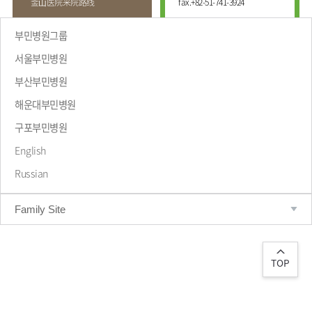
釜⼭医院来院路线
fax.
+82-51-741-3924
부민병원그룹
서울부민병원
부산부민병원
해운대부민병원
致辞
구포부민병원
English
Russian
Family Site
TOP