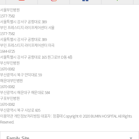
서울부민병원
1577-7582
서울특별시 강서구 공항대로 389
부민 프레스티지 라이프케어센터 서울
1577-7582
서울특별시 강서구 공항대로 389
부민 프레스티지 라이프케어센터 마곡
1644-6725
서울특별시 강서구 공항대로 165 원그로브 D동 4층
부산부민병원
1670-0082
부산광역시 북구 만덕대로 59
해운대부민병원
1670-0082
부산광역시 해운대구 해운대로 584
구포부민병원
1670-0082
부산광역시 북구 사상로 605
이용약관
개인정보처리방침
대표자 : 정흥태
Copyright © 2020 BUMIN HOSPITAL All Rights
Reserved.
Family Site