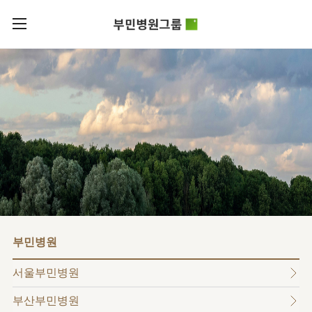
카피라이트로 가기
본문으로 가기
주메뉴로 가기
로그인
부민병원그룹소개
회원가입
비전과
부민병원그룹소식
핵심가치
사회공헌
병원/
부민스토리
센터
후원안내
이사장소개
서울부민병원
언론보도
HI
KOR
부산부민병원
건강토크
ENG
HSS
글로벌
RUS
해운대부민병원
입찰공고
얼라이언스
CHI
구포부민병원
부민병원
연혁
부민병원
40주년
부민
역사관
조직도
프레스티지
서울부민병원
라이프케어센터
오시는길
마곡
부산부민병원
의료진