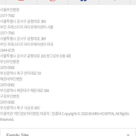
서울부민병원
1577-7582
서울특별시 강서구 공항대로 389
부민 프레스티지 라이프케어센터 서울
1577-7582
서울특별시 강서구 공항대로 389
부민 프레스티지 라이프케어센터 마곡
1644-6725
서울특별시 강서구 공항대로 165 원그로브 D동 4층
부산부민병원
1670-0082
부산광역시 북구 만덕대로 59
해운대부민병원
1670-0082
부산광역시 해운대구 해운대로 584
구포부민병원
1670-0082
부산광역시 북구 사상로 605
이용약관
개인정보처리방침
대표자 : 정흥태
Copyright © 2020 BUMIN HOSPITAL All Rights
Reserved.
Family Site