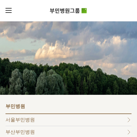
카피라이트로 가기
본문으로 가기
주메뉴로 가기
로그인
부민병원그룹소개
회원가입
비전과
부민병원그룹소식
핵심가치
사회공헌
병원/
부민스토리
센터
후원안내
이사장소개
서울부민병원
언론보도
HI
KOR
부산부민병원
건강토크
ENG
HSS
글로벌
RUS
해운대부민병원
입찰공고
얼라이언스
CHI
구포부민병원
부민병원
연혁
부민병원
40주년
부민
역사관
조직도
프레스티지
서울부민병원
라이프케어센터
오시는길
마곡
부산부민병원
의료진