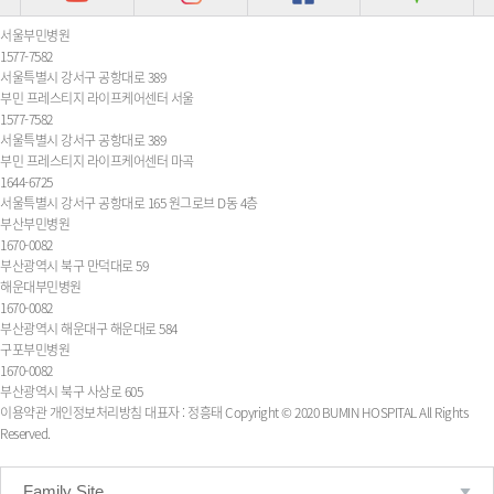
서울부민병원
1577-7582
서울특별시 강서구 공항대로 389
부민 프레스티지 라이프케어센터 서울
1577-7582
서울특별시 강서구 공항대로 389
부민 프레스티지 라이프케어센터 마곡
1644-6725
서울특별시 강서구 공항대로 165 원그로브 D동 4층
부산부민병원
1670-0082
부산광역시 북구 만덕대로 59
해운대부민병원
1670-0082
부산광역시 해운대구 해운대로 584
구포부민병원
1670-0082
부산광역시 북구 사상로 605
이용약관
개인정보처리방침
대표자 : 정흥태
Copyright © 2020 BUMIN HOSPITAL All Rights
Reserved.
Family Site