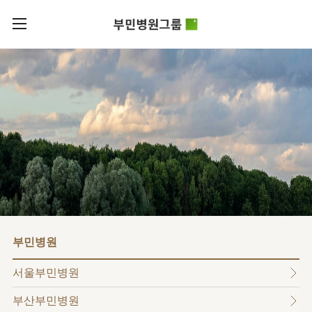
카피라이트로 가기
본문으로 가기
주메뉴로 가기
로그인
부민병원그룹소개
회원가입
비전과
부민병원그룹소식
핵심가치
사회공헌
병원/
부민스토리
센터
후원안내
이사장소개
서울부민병원
언론보도
HI
KOR
부산부민병원
건강토크
ENG
HSS
글로벌
RUS
해운대부민병원
입찰공고
얼라이언스
CHI
구포부민병원
부민병원
연혁
부민병원
40주년
부민
역사관
조직도
프레스티지
서울부민병원
라이프케어센터
오시는길
마곡
부산부민병원
의료진