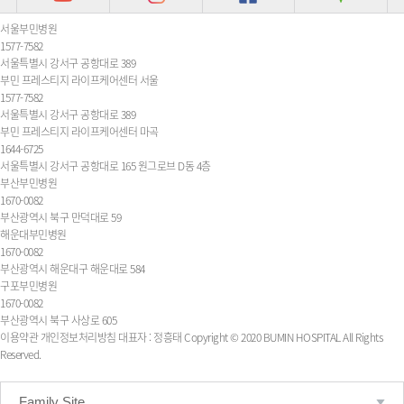
서울부민병원
1577-7582
서울특별시 강서구 공항대로 389
부민 프레스티지 라이프케어센터 서울
1577-7582
서울특별시 강서구 공항대로 389
부민 프레스티지 라이프케어센터 마곡
1644-6725
서울특별시 강서구 공항대로 165 원그로브 D동 4층
부산부민병원
1670-0082
부산광역시 북구 만덕대로 59
해운대부민병원
1670-0082
부산광역시 해운대구 해운대로 584
구포부민병원
1670-0082
부산광역시 북구 사상로 605
이용약관
개인정보처리방침
대표자 : 정흥태
Copyright © 2020 BUMIN HOSPITAL All Rights
Reserved.
Family Site