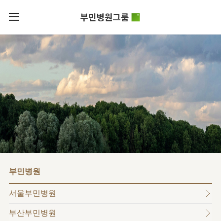
카피라이트로 가기
본문으로 가기
주메뉴로 가기
로그인
부민병원그룹소개
회원가입
비전과
부민병원그룹소식
핵심가치
사회공헌
병원/
부민스토리
센터
후원안내
이사장소개
서울부민병원
언론보도
HI
KOR
부산부민병원
건강토크
ENG
HSS
글로벌
RUS
해운대부민병원
입찰공고
얼라이언스
CHI
구포부민병원
부민병원
연혁
부민병원
40주년
부민
역사관
조직도
프레스티지
서울부민병원
라이프케어센터
오시는길
마곡
부산부민병원
의료진