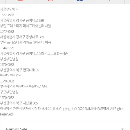
서울부민병원
1577-7582
서울특별시 강서구 공항대로 389
부민 프레스티지 라이프케어센터 서울
1577-7582
서울특별시 강서구 공항대로 389
부민 프레스티지 라이프케어센터 마곡
1644-6725
서울특별시 강서구 공항대로 165 원그로브 D동 4층
부산부민병원
1670-0082
부산광역시 북구 만덕대로 59
해운대부민병원
1670-0082
부산광역시 해운대구 해운대로 584
구포부민병원
1670-0082
부산광역시 북구 사상로 605
이용약관
개인정보처리방침
대표자 : 정흥태
Copyright © 2020 BUMIN HOSPITAL All Rights
Reserved.
Family Site