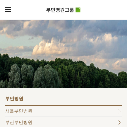
카피라이트로 가기
본문으로 가기
주메뉴로 가기
로그인
부민병원그룹소개
회원가입
비전과
부민병원그룹소식
핵심가치
사회공헌
병원/
부민스토리
센터
후원안내
이사장소개
서울부민병원
언론보도
HI
KOR
부산부민병원
건강토크
ENG
HSS
글로벌
RUS
해운대부민병원
입찰공고
얼라이언스
CHI
구포부민병원
부민병원
연혁
부민병원
40주년
부민
역사관
조직도
프레스티지
서울부민병원
라이프케어센터
오시는길
마곡
부산부민병원
의료진