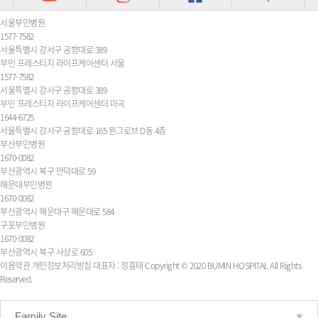
서울부민병원
1577-7582
서울특별시 강서구 공항대로 389
부민 프레스티지 라이프케어센터 서울
1577-7582
서울특별시 강서구 공항대로 389
부민 프레스티지 라이프케어센터 마곡
1644-6725
서울특별시 강서구 공항대로 165 원그로브 D동 4층
부산부민병원
1670-0082
부산광역시 북구 만덕대로 59
해운대부민병원
1670-0082
부산광역시 해운대구 해운대로 584
구포부민병원
1670-0082
부산광역시 북구 사상로 605
이용약관
개인정보처리방침
대표자 : 정흥태
Copyright © 2020 BUMIN HOSPITAL All Rights
Reserved.
Family Site