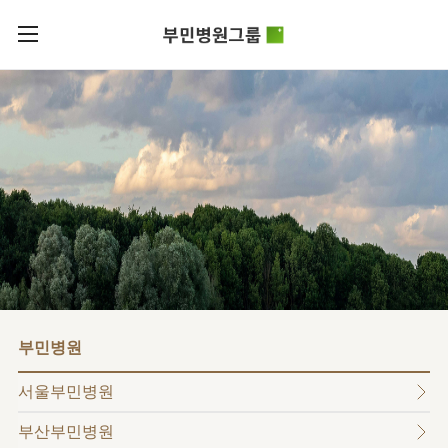
카피라이트로 가기
본문으로 가기
주메뉴로 가기
로그인
부민병원그룹소개
회원가입
비전과
부민병원그룹소식
핵심가치
사회공헌
병원/
부민스토리
센터
후원안내
이사장소개
서울부민병원
언론보도
HI
KOR
부산부민병원
건강토크
ENG
HSS
글로벌
RUS
해운대부민병원
입찰공고
얼라이언스
CHI
구포부민병원
부민병원
연혁
부민병원
40주년
부민
역사관
조직도
프레스티지
서울부민병원
라이프케어센터
오시는길
마곡
부산부민병원
의료진