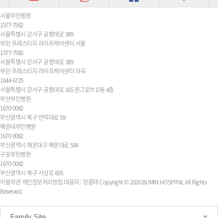
서울부민병원
1577-7582
서울특별시 강서구 공항대로 389
부민 프레스티지 라이프케어센터 서울
1577-7582
서울특별시 강서구 공항대로 389
부민 프레스티지 라이프케어센터 마곡
1644-6725
서울특별시 강서구 공항대로 165 원그로브 D동 4층
부산부민병원
1670-0082
부산광역시 북구 만덕대로 59
해운대부민병원
1670-0082
부산광역시 해운대구 해운대로 584
구포부민병원
1670-0082
부산광역시 북구 사상로 605
이용약관
개인정보처리방침
대표자 : 정흥태
Copyright © 2020 BUMIN HOSPITAL All Rights
Reserved.
Family Site