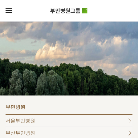
카피라이트로 가기
본문으로 가기
주메뉴로 가기
로그인
부민병원그룹소개
회원가입
비전과
부민병원그룹소식
핵심가치
사회공헌
병원/
부민스토리
센터
후원안내
이사장소개
서울부민병원
언론보도
HI
KOR
부산부민병원
건강토크
ENG
HSS
글로벌
RUS
해운대부민병원
입찰공고
얼라이언스
CHI
구포부민병원
부민병원
연혁
부민병원
40주년
부민
역사관
조직도
프레스티지
서울부민병원
라이프케어센터
오시는길
마곡
부산부민병원
의료진