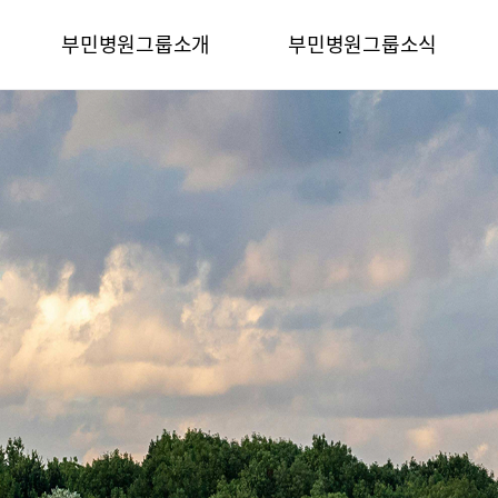
카피라이트로 가기
본문으로 가기
주메뉴로 가기
부민병원그룹소개
부민병원그룹소식
전체메뉴
비전과 핵심가치
사회공헌
부민스토리
후원안내
이사장소개
언론보도
심가치
부민스토리
이사장소개
HI
건강토크
벌 얼라이언스
연혁
조직도
HSS 글로벌 얼라이언스
입찰공고
개
외래진료 안내
연혁
공고
조직도
매거진:BLOG
오시는길
부민병원 40주년 역사관
후원안내
언론보도
의료진 소개
공고
매거진:BLOG
외래진료 안내