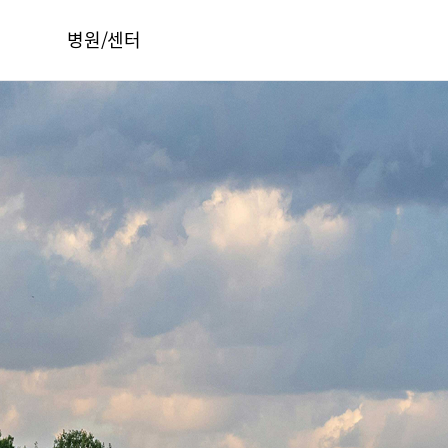
병원/센터
서울부민병원
부산부민병원
해운대부민병원
HI
구포부민병원
오시는길
부민 프레스티지 라이프케어센터 마곡
건강토크
부민병원 40주년 역사관