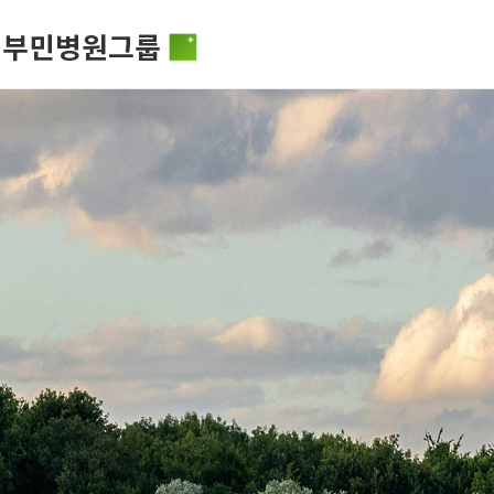
비전과 핵
부민병원그룹소개
HSS 글로
의료진 소
사회공헌
부민병원그룹소식
입찰공고