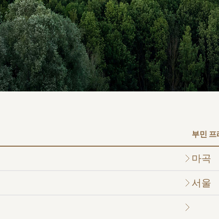
병원
부산부민병원
해운대부민병
스티지
센터 마곡
부민 
마곡
서울