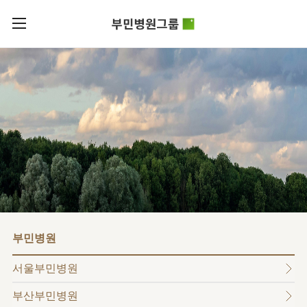
카피라이트로 가기
본문으로 가기
주메뉴로 가기
로그인
부민병원그룹소개
회원가입
비전과
부민병원그룹소식
핵심가치
사회공헌
병원/
부민스토리
센터
후원안내
이사장소개
서울부민병원
언론보도
HI
KOR
부산부민병원
건강토크
ENG
HSS
글로벌
RUS
해운대부민병원
입찰공고
얼라이언스
CHI
구포부민병원
부민병원
연혁
부민병원
40주년
부민
역사관
조직도
프레스티지
서울부민병원
라이프케어센터
오시는길
마곡
부산부민병원
의료진