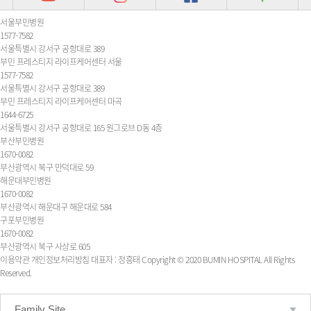
서울부민병원
1577-7582
서울특별시 강서구 공항대로 389
부민 프레스티지 라이프케어센터 서울
1577-7582
서울특별시 강서구 공항대로 389
부민 프레스티지 라이프케어센터 마곡
1644-6725
서울특별시 강서구 공항대로 165 원그로브 D동 4층
부산부민병원
1670-0082
부산광역시 북구 만덕대로 59
해운대부민병원
1670-0082
부산광역시 해운대구 해운대로 584
구포부민병원
1670-0082
부산광역시 북구 사상로 605
이용약관
개인정보처리방침
대표자 : 정흥태
Copyright © 2020 BUMIN HOSPITAL All Rights
Reserved.
Family Site