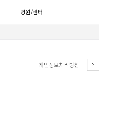
병원/센터
서울부민병원
부산부민병원
해운대부민병원
개인정보처리방침
HI
구포부민병원
오시는길
부민 프레스티지 라이프케어센터 마곡
건강토크
부민병원 40주년 역사관