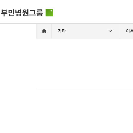
기타
이
비전과 핵
부민병원그룹소개
HSS 글로
의료진 소
사회공헌
부민병원그룹소식
입찰공고