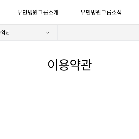
카피라이트로 가기
본문으로 가기
주메뉴로 가기
부민병원그룹소개
부민병원그룹소식
전체메뉴
용약관
비전과 핵심가치
사회공헌
부민스토리
후원안내
이사장소개
언론보도
이용약관
심가치
부민스토리
이사장소개
HI
건강토크
벌 얼라이언스
연혁
조직도
HSS 글로벌 얼라이언스
입찰공고
개
외래진료 안내
연혁
공고
조직도
매거진:BLOG
오시는길
부민병원 40주년 역사관
후원안내
언론보도
의료진 소개
공고
매거진:BLOG
외래진료 안내