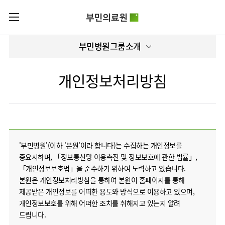
카피라이트로 가기
본문으로 가기
주메뉴로 가기
로그인
부민병원그룹소개
부민병원그룹소개
회원가입
비전과
부민병원그룹소식
핵심가치
개인정보처리방침
사회공헌
병원/
부민스토리
센터
후원안내
이사장소개
서울부민병원
언론보도
HI
KOR
부산부민병원
건강토크
ENG
HSS
'부민병원'(이하 '본원'이라 합니다)는 수집하는 개인정보를
글로벌
RUS
해운대부민병원
입찰공고
얼라이언스
중요시하며, 「정보통신망 이용촉진 및 정보보호에 관한 법률」,
CHI
구포부민병원
「개인정보보호법」을 준수하기 위하여 노력하고 있습니다.
부민병원
연혁
40주년
본원은 개인정보처리방침을 통하여 본원이 홈페이지를 통해
부민
역사관
조직도
프레스티지
제공받은 개인정보를 어떠한 용도와 방식으로 이용하고 있으며,
라이프케어센터
오시는길
개인정보보호를 위해 어떠한 조치를 취해지고 있는지 알려
마곡
드립니다.
의료진