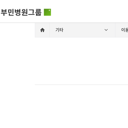
기타
이
비전과 핵
부민병원그룹소개
HSS 글로
의료진 소
사회공헌
부민병원그룹소식
입찰공고