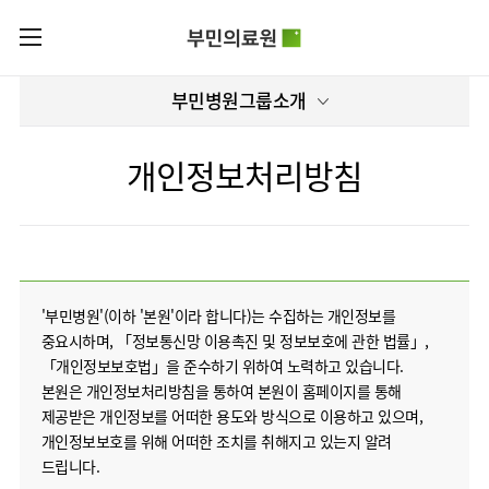
카피라이트로 가기
본문으로 가기
주메뉴로 가기
로그인
부민병원그룹소개
부민병원그룹소개
회원가입
비전과
부민병원그룹소식
핵심가치
개인정보처리방침
사회공헌
병원/
부민스토리
센터
후원안내
이사장소개
서울부민병원
언론보도
HI
KOR
부산부민병원
건강토크
ENG
HSS
'부민병원'(이하 '본원'이라 합니다)는 수집하는 개인정보를
글로벌
RUS
해운대부민병원
입찰공고
얼라이언스
중요시하며, 「정보통신망 이용촉진 및 정보보호에 관한 법률」,
CHI
구포부민병원
「개인정보보호법」을 준수하기 위하여 노력하고 있습니다.
부민병원
연혁
40주년
본원은 개인정보처리방침을 통하여 본원이 홈페이지를 통해
부민
역사관
조직도
프레스티지
제공받은 개인정보를 어떠한 용도와 방식으로 이용하고 있으며,
라이프케어센터
오시는길
개인정보보호를 위해 어떠한 조치를 취해지고 있는지 알려
마곡
드립니다.
의료진