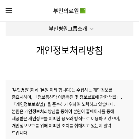
카피라이트로 가기
본문으로 가기
주메뉴로 가기
로그인
부민병원그룹소개
부민병원그룹소개
회원가입
비전과
부민병원그룹소식
핵심가치
개인정보처리방침
사회공헌
병원/
부민스토리
센터
후원안내
이사장소개
서울부민병원
언론보도
HI
KOR
부산부민병원
건강토크
ENG
HSS
'부민병원'(이하 '본원'이라 합니다)는 수집하는 개인정보를
글로벌
RUS
해운대부민병원
입찰공고
얼라이언스
중요시하며, 「정보통신망 이용촉진 및 정보보호에 관한 법률」,
CHI
구포부민병원
「개인정보보호법」을 준수하기 위하여 노력하고 있습니다.
부민병원
연혁
40주년
본원은 개인정보처리방침을 통하여 본원이 홈페이지를 통해
부민
역사관
조직도
프레스티지
제공받은 개인정보를 어떠한 용도와 방식으로 이용하고 있으며,
라이프케어센터
오시는길
개인정보보호를 위해 어떠한 조치를 취해지고 있는지 알려
마곡
드립니다.
의료진