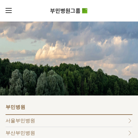
카피라이트로 가기
본문으로 가기
주메뉴로 가기
로그인
부민병원그룹소개
회원가입
비전과
부민병원그룹소식
핵심가치
사회공헌
병원/
부민스토리
센터
후원안내
이사장소개
서울부민병원
언론보도
HI
KOR
부산부민병원
건강토크
ENG
HSS
글로벌
RUS
해운대부민병원
입찰공고
얼라이언스
CHI
구포부민병원
부민병원
연혁
부민병원
40주년
부민
역사관
조직도
프레스티지
서울부민병원
라이프케어센터
오시는길
마곡
부산부민병원
의료진